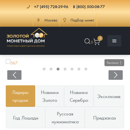
+7 (495) 728-29-96
8 (800) 500-08-77
Москва
Подбор монет
0
0
Реклама
Каталог
Лидеры
Новинки
Новинки
Эксклюзив
Инфо
Каталог Монет
продаж
Золото
Серебро
Доставка
Инвестиционные монеты
Как сделать заказ
Русская
Год Лошади
Предзаказ
нумизматика
Услуги
Памятные и старинные монеты
Подлинность монет
Монеты Россия и СССР