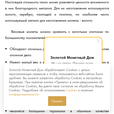
Настоящая стоимость таких монет равняется ценности вложенного
в них благородного металла. Для их изготовления используются
золото, серебро, палладий и платина, но наиболее часто
используемый металл для изготовления монеты - золото.
Весовые монеты можно сравнить с золотыми слитками по
большинству показателей, но по сравнению с ними монеты:
Обладают сложным дизайном, подделка монет гораздо более
сложное дело.
Золотой Монетный Дом
Имеют малый вес и размер, что делает их более удобными в
Мы на связи. Пишите если
хранении и реализации.
возникнут любые вопросы.
Золотой Монетный Дом обрабатывает Cookies с целью
Рады помочь.
персонализации сервисов и чтобы пользоваться веб-сайтом было
удобнее. Вы можете запретить обработку Cookies в настройках
Памятные и инвестиционные монеты отличаются тем, что
браузера. При нажатии кнопки «Принять» в окне-уведомлении об
вторые:
обработке Cookies, Вы даете свое согласие на обработку Ваших
Cookies. Подробнее об использовании
Cookies
и политике
конфиденциальности
.
не пользуются большим спросом у нумизматов
Принять
не имеют художественной ценности
чеканятся большими тиражами в обычном качестве