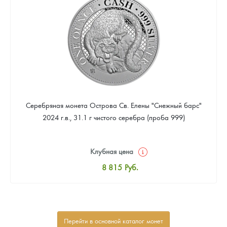
Звоните
Серебряная монета Острова Св. Елены "Снежный барс"
2024 г.в., 31.1 г чистого серебра (проба 999)
Клубная цена
8 815
Руб.
Стандартная цена
9 333
Руб.
Цена выкупа
Перейти в основной каталог монет
Звоните