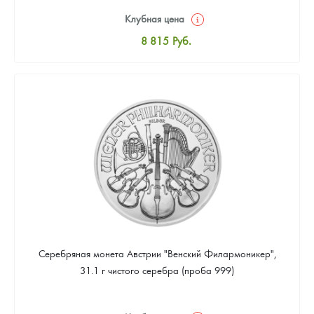
Клубная цена
8 815
Руб.
Стандартная цена
9 333
Руб.
Цена выкупа
Звоните
Серебряная монета Австрии "Венский Филармоникер",
31.1 г чистого серебра (проба 999)