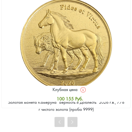
Клубная цена
100 155
Руб.
Золотая монета Камеруна "Верность и Доблесть" 2026 г.в., 7.78
Стандартная цена
г чистого золота (проба 9999)
101 078
Руб.
Цена выкупа
92 309
Руб.