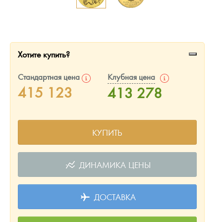
Русская нумизматика
Золотая карманная галерея
Наборы подарочных и коллекционных монет
Хотите купить?
Монеты и жетоны из недрагоценных металлов
Стандартная цена
Клубная цена
415 123
413 278
Книги по нумизматике
КУПИТЬ
ДИНАМИКА ЦЕНЫ
ДОСТАВКА