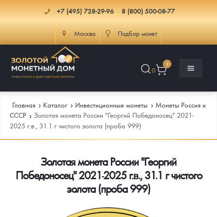
+7 (495) 728-29-96
8 (800) 500-08-77
Москва
Подбор монет
0
0
Главная
Каталог
Инвестиционные монеты
Монеты Россия и
СССР
Золотая монета России "Георгий Победоносец" 2021-
2025 г.в., 31.1 г чистого золота (проба 999)
Каталог
Золотая монета России "Георгий
Инфо
Каталог Монет
Победоносец" 2021-2025 г.в., 31.1 г чистого
Доставка
Инвестиционные монеты
Как сделать заказ
золота (проба 999)
Услуги
Памятные и старинные монеты
Подлинность монет
Монеты Россия и СССР