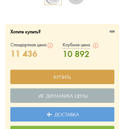
Русская нумизматика
Золотая карманная галерея
Наборы подарочных и коллекционных монет
Хотите купить?
Монеты и жетоны из недрагоценных металлов
Стандартная цена
Клубная цена
11 436
10 892
Книги по нумизматике
КУПИТЬ
ДИНАМИКА ЦЕНЫ
ДОСТАВКА