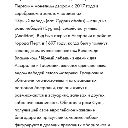
Пертским монетным двором с 2017 года в
серебряном и золотом вариантах.
Чёрный лебедь (лат. Cygnus atratus) — птица из
рода лебедей (Cygnus), семейства утиных
(Anatidae). Вид был открыт в Австралии в районе
города Перт, в 1697 году, когда был упомянут
голландским путешественником Виллем де
Вламинком. Чёрный лебедь - эндемик для
Австралии и Тасмании, является единственным
видом лебедей пятого материка. Грациозные
обитатели юго-восточных и юго-западных
регионов Австралии, где они живут и
размножаются в эстуариях, заливах и других
заболоченных местах. Обитатели реки Суон,
получившей свое европейское название
благодаря их присутствию, черные лебеди
фигурируют в древних преданиях аборигенов и