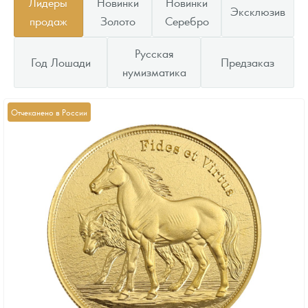
Лидеры
Новинки
Новинки
Эксклюзив
продаж
Золото
Серебро
Русская
Год Лошади
Предзаказ
нумизматика
Отчеканено в России