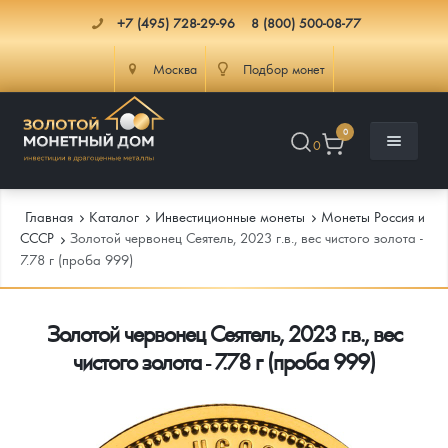
+7 (495) 728-29-96
8 (800) 500-08-77
Москва
Подбор монет
0
0
Главная
Каталог
Инвестиционные монеты
Монеты Россия и
СССР
Золотой червонец Сеятель, 2023 г.в., вес чистого золота -
7.78 г (проба 999)
Каталог
Золотой червонец Сеятель, 2023 г.в., вес
Инфо
Каталог Монет
чистого золота - 7.78 г (проба 999)
Доставка
Инвестиционные монеты
Как сделать заказ
Услуги
Памятные и старинные монеты
Подлинность монет
Монеты Россия и СССР