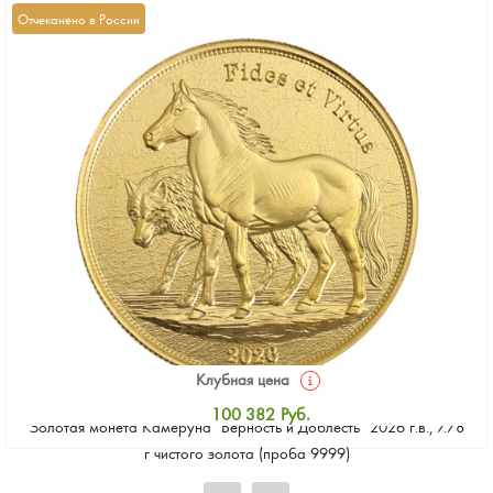
Отчеканено в России
Клубная цена
100 382
Руб.
Золотая монета Камеруна "Верность и Доблесть" 2026 г.в., 7.78
Стандартная цена
г чистого золота (проба 9999)
100 841
Руб.