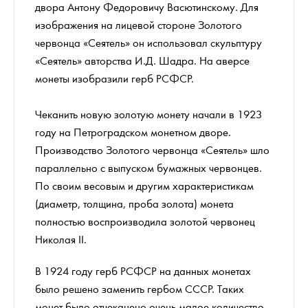
двора Антону Федоровичу Васютинскому. Для
изображения на лицевой стороне Золотого
червонца «Сеятель» он использовал скульптуру
«Сеятель» авторства И.Д. Шадра. На аверсе
монеты изобразили герб РСФСР.
Чеканить новую золотую монету начали в 1923
году на Петроградском монетном дворе.
Производство Золотого червонца «Сеятель» шло
параллельно с выпуском бумажных червонцев.
По своим весовым и другим характеристикам
(диаметр, толщина, проба золота) монета
полностью воспроизводила золотой червонец
Николая II.
В 1924 году герб РСФСР на данных монетах
было решено заменить гербом СССР. Таких
монет было отчеканено очень малое количество.