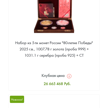
Звоните
Набор из 5-ти монет России "80-летие Победы"
2025 г.в., 1007.78 г золота (проба 999) +
1031.1 г серебра (проба 925) + СТ
Клубная цена
26 665 468
Руб.
Стандартная цена
26 665 468
Руб.
Новинка!
Цена выкупа