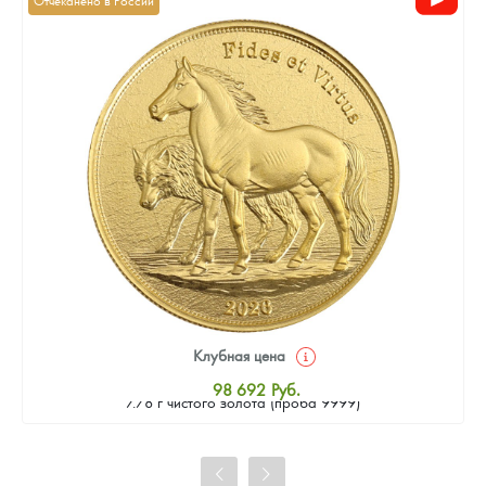
Отчеканено в России
Клубная цена
Золотая монета Камеруна "Верность и Доблесть" 2026 г.в.,
98 692
Руб.
7.78 г чистого золота (проба 9999)
Стандартная цена
99 142
Руб.
Цена выкупа