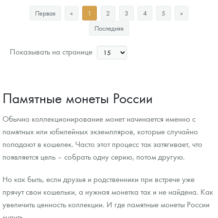
11 851
Руб.
Первая
«
1
2
3
4
5
»
Цена выкупа
Последняя
Звоните
Показывать на странице
Памятные монеты России
Обычно коллекционирование монет начинается именно с
памятных или юбилейных экземпляров, которые случайно
попадают в кошелек. Часто этот процесс так затягивает, что
появляется цель – собрать одну серию, потом другую.
Но как быть, если друзья и родственники при встрече уже
прячут свои кошельки, а нужная монетка так и не найдена. Как
увеличить ценность коллекции. И где памятные монеты России
купить.