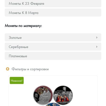
Русская нумизматика
Монеты К 23 Февраля
Монеты К 8 Марта
Золотая карманная галерея
Наборы подарочных и коллекционных монет
Монеты по материалу:
Монеты и жетоны из недрагоценных металлов
Золотые
Книги по нумизматике
Серебряные
Платиновые
Фильтры и сортировки
Новинка!