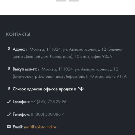
91 932
Руб.
КОНТАКТЫ
Адрес:
г. Москва, 111024
,
ул. Авиамоторная, д.12 (бизнес-
центр Деловой дом Лефортово), 10 этаж, офис 905А
Выкуп монет:
г. Москва, 111024, ул. Авиамоторная, д.12
(бизнес-центр Деловой дом Лефортово), 10 этаж, офис 911А
Список адресов офисов продаж в РФ
Телефон:
+7 (495) 728-29-96
Телефон:
8 (800) 500-08-77
Email:
mail@zoloto-md.ru