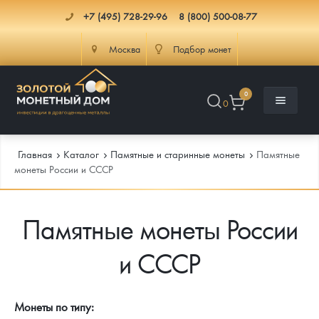
+7 (495) 728-29-96
8 (800) 500-08-77
Москва
Подбор монет
0
0
Главная
Каталог
Памятные и старинные монеты
Памятные
монеты России и СССР
Каталог
Памятные монеты России
Инфо
Каталог Монет
и СССР
Доставка
Инвестиционные монеты
Как сделать заказ
Услуги
Памятные и старинные монеты
Подлинность монет
Монеты Россия и СССР
Монеты по типу: