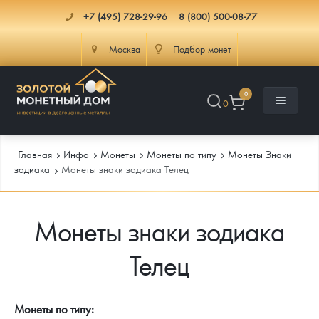
+7 (495) 728-29-96
8 (800) 500-08-77
Москва
Подбор монет
0
0
Главная
Инфо
Монеты
Монеты по типу
Монеты Знаки
зодиака
Монеты знаки зодиака Телец
Каталог
Монеты знаки зодиака
Инфо
Каталог Монет
Телец
Доставка
Инвестиционные монеты
Как сделать заказ
Услуги
Памятные и старинные монеты
Подлинность монет
Монеты Россия и СССР
Монеты по типу: