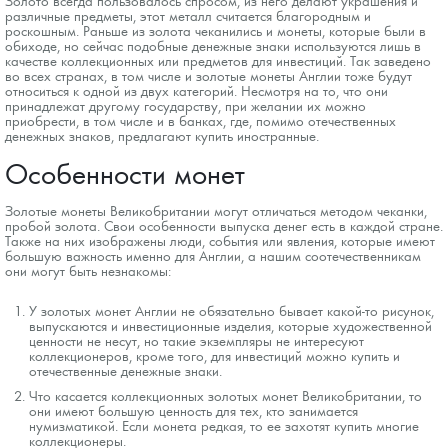
Золото всегда пользовалось спросом, из него делают украшения и
различные предметы, этот металл считается благородным и
роскошным. Раньше из золота чеканились и монеты, которые были в
обиходе, но сейчас подобные денежные знаки используются лишь в
качестве коллекционных или предметов для инвестиций. Так заведено
во всех странах, в том числе и золотые монеты Англии тоже будут
относиться к одной из двух категорий. Несмотря на то, что они
принадлежат другому государству, при желании их можно
приобрести, в том числе и в банках, где, помимо отечественных
денежных знаков, предлагают купить иностранные.
Особенности монет
Золотые монеты Великобритании могут отличаться методом чеканки,
пробой золота. Свои особенности выпуска денег есть в каждой стране.
Также на них изображены люди, события или явления, которые имеют
большую важность именно для Англии, а нашим соотечественникам
они могут быть незнакомы:
У золотых монет Англии не обязательно бывает какой-то рисунок,
выпускаются и инвестиционные изделия, которые художественной
ценности не несут, но такие экземпляры не интересуют
коллекционеров, кроме того, для инвестиций можно купить и
отечественные денежные знаки.
Что касается коллекционных золотых монет Великобритании, то
они имеют большую ценность для тех, кто занимается
нумизматикой. Если монета редкая, то ее захотят купить многие
коллекционеры.