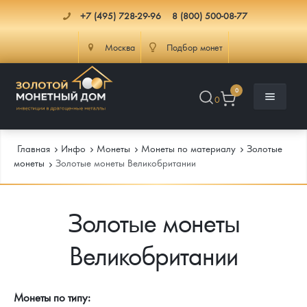
+7 (495) 728-29-96
8 (800) 500-08-77
Москва
Подбор монет
0
0
Главная
Инфо
Монеты
Монеты по материалу
Золотые
монеты
Золотые монеты Великобритании
Каталог
Золотые монеты
Инфо
Каталог Монет
Великобритании
Доставка
Инвестиционные монеты
Как сделать заказ
Услуги
Памятные и старинные монеты
Подлинность монет
Монеты Россия и СССР
Монеты по типу: