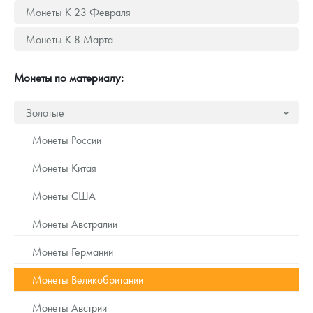
Русская нумизматика
Монеты К 23 Февраля
Золотая карманная галерея
Монеты К 8 Марта
Наборы подарочных и коллекционных монет
Монеты по материалу:
Монеты и жетоны из недрагоценных металлов
Золотые
Книги по нумизматике
Монеты России
Монеты Китая
Монеты США
Монеты Австралии
Монеты Германии
Монеты Великобритании
Монеты Австрии