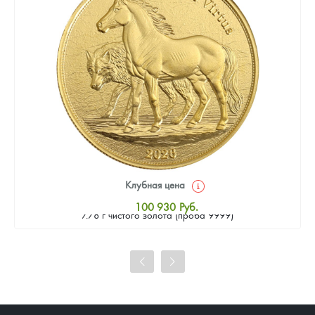
Клубная цена
Золотая монета Камеруна "Верность и Доблесть" 2026 г.в.,
100 930
Руб.
7.78 г чистого золота (проба 9999)
Стандартная цена
101 860
Руб.
Цена выкупа
93 023
Руб.