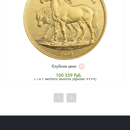
Клубная цена
Золотая монета Камеруна "Верность и Доблесть" 2026 г.в.,
100 359
Руб.
7.78 г чистого золота (проба 9999)
Стандартная цена
100 817
Руб.
Цена выкупа
93 485
Руб.