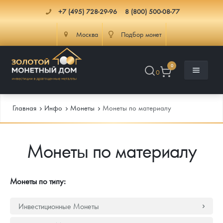
+7 (495) 728-29-96
8 (800) 500-08-77
Москва
Подбор монет
0
0
Главная
Инфо
Монеты
Монеты по материалу
Монеты по материалу
Каталог
Инфо
Каталог Монет
Монеты по типу:
Доставка
Инвестиционные монеты
Как сделать заказ
Инвестиционные Монеты
Услуги
Памятные и старинные монеты
Подлинность монет
Монеты Россия и СССР