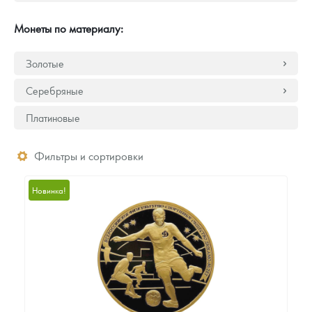
Русская нумизматика
Монеты по материалу:
Золотая карманная галерея
Золотые
Наборы подарочных и коллекционных монет
Серебряные
Монеты и жетоны из недрагоценных металлов
Платиновые
Книги по нумизматике
Фильтры и сортировки
Новинка!