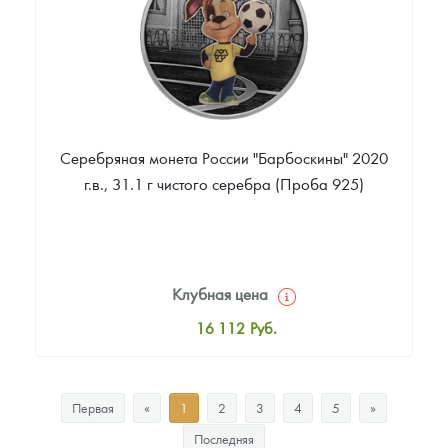
Серебряная монета России "Барбоскины" 2020
г.в., 31.1 г чистого серебра (Проба 925)
Клубная цена
16 112
Руб.
Стандартная цена
16 647
Руб.
Первая
«
1
2
3
4
5
»
Цена выкупа
Последняя
Звоните