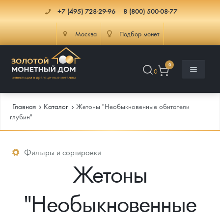
+7 (495) 728-29-96
8 (800) 500-08-77
Москва
Подбор монет
0
0
Главная
Каталог
Жетоны "Необыкновенные обитатели
глубин"
Каталог
Фильтры и сортировки
Жетоны
Инфо
Каталог Монет
Доставка
Инвестиционные монеты
Как сделать заказ
"Необыкновенные
Услуги
Памятные и старинные монеты
Подлинность монет
Монеты Россия и СССР