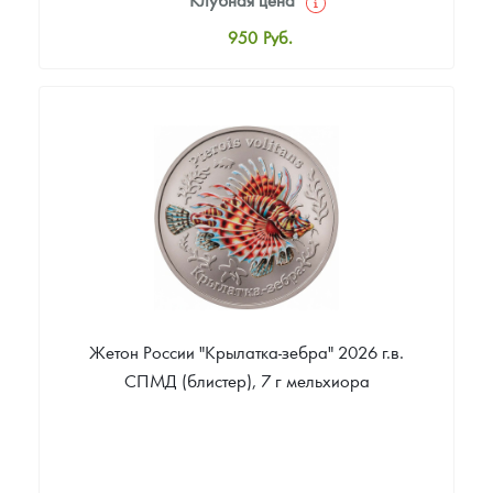
Русская нумизматика
950
Руб.
Золотая карманная галерея
Стандартная цена
1 000
Руб.
Наборы подарочных и коллекционных монет
Цена выкупа
Монеты и жетоны из недрагоценных металлов
Звоните
Книги по нумизматике
Жетон России "Крылатка-зебра" 2026 г.в.
СПМД (блистер), 7 г мельхиора