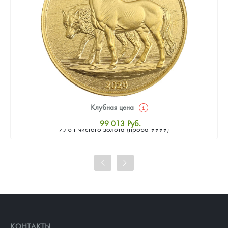
Клубная цена
Золотая монета Камеруна "Верность и Доблесть" 2026 г.в.,
99 013
Руб.
7.78 г чистого золота (проба 9999)
Стандартная цена
99 461
Руб.
Цена выкупа
93 189
Руб.
КОНТАКТЫ