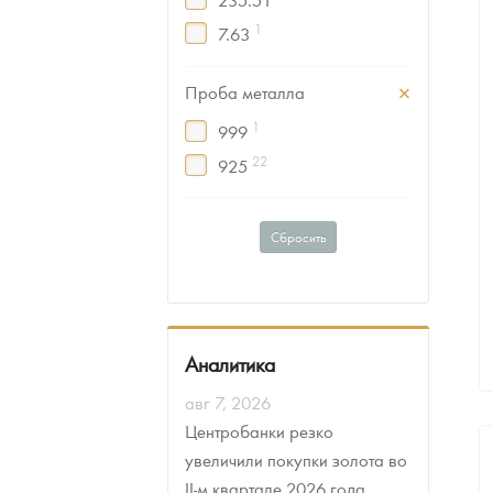
1
7.63
1
5.7
Проба металла
1
999
22
925
Сбросить
Аналитика
авг 7, 2026
Центробанки резко
увеличили покупки золота во
II-м квартале 2026 года