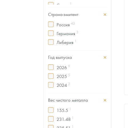
1
Спорт
Наборы подарочных и коллекционных монет
1
Флора и фауна
Страна-эмитент
Монеты и жетоны из недрагоценных металлов
43
Россия
3
Германия
Книги по нумизматике
1
Либерия
Год выпуска
9
2026
5
2025
2
2024
Вес чистого металла
1
155.5
1
231.48
1
235.51