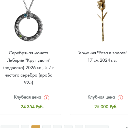
Звоните
Звоните
Серебряная монета
Германия "Роза в золоте"
Либерии "Круг удачи"
17 см 2024 г.в.
(подвеска) 2026 г.в., 5.7 г
чистого серебра (проба
925)
Клубная цена
Клубная цена
24 354
Руб.
25 000
Руб.
Стандартная цена
Стандартная цена
25 951
Руб.
25 000
Руб.