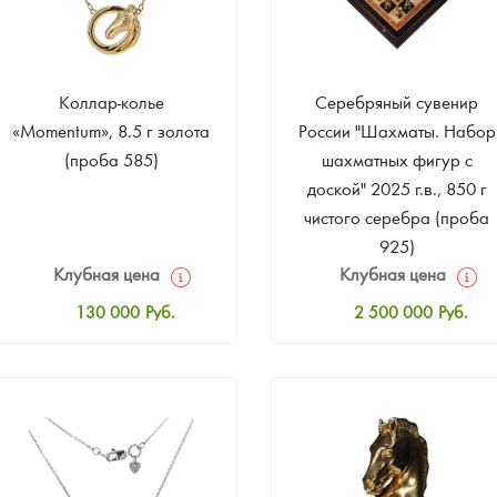
ра, платины на 2026 год
Коллар-колье
Серебряный сувенир
«Momentum», 8.5 г золота
России "Шахматы. Набор
(проба 585)
шахматных фигур с
доской" 2025 г.в., 850 г
чистого серебра (проба
925)
Клубная цена
Клубная цена
130 000
Руб.
2 500 000
Руб.
Стандартная цена
Стандартная цена
130 000
Руб.
2 505 000
Руб.
данных
Цена выкупа
Цена выкупа
Звоните
Звоните