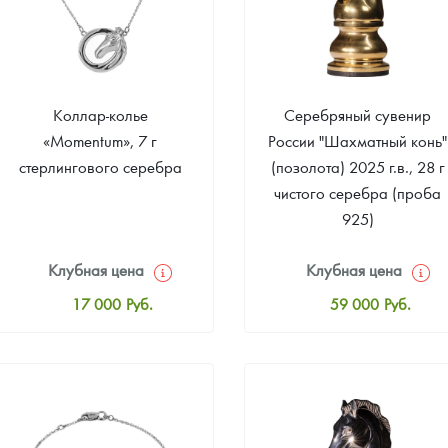
Коллар-колье
Серебряный сувенир
«Momentum», 7 г
России "Шахматный конь"
стерлингового серебра
(позолота) 2025 г.в., 28 г
чистого серебра (проба
925)
Клубная цена
Клубная цена
17 000
Руб.
59 000
Руб.
Стандартная цена
Стандартная цена
17 000
Руб.
60 000
Руб.
Цена выкупа
Цена выкупа
Звоните
Звоните