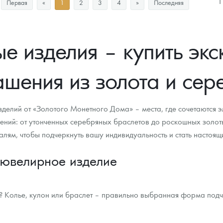
П
Первая
«
1
2
3
4
»
Последняя
Цена выкупа
Цена выкупа
Звоните
Звоните
 изделия – купить эк
ашения из золота и сер
елий от «Золотого Монетного Дома» – места, где сочетаются эл
ений: от утонченных серебряных браслетов до роскошных золот
алям, чтобы подчеркнуть вашу индивидуальность и стать насто
 ювелирное изделие
 Колье, кулон или браслет – правильно выбранная форма подче