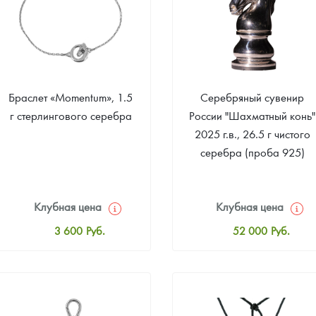
Браслет «Momentum», 1.5
Серебряный сувенир
г стерлингового серебра
России "Шахматный конь"
2025 г.в., 26.5 г чистого
серебра (проба 925)
Клубная цена
Клубная цена
3 600
Руб.
52 000
Руб.
Стандартная цена
Стандартная цена
3 600
Руб.
53 000
Руб.
Цена выкупа
Цена выкупа
Звоните
Звоните