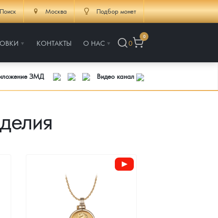
Поиск
Москва
Подбор монет
0
РОВКИ
КОНТАКТЫ
О НАС
0
риложение ЗМД
Видео канал
делия