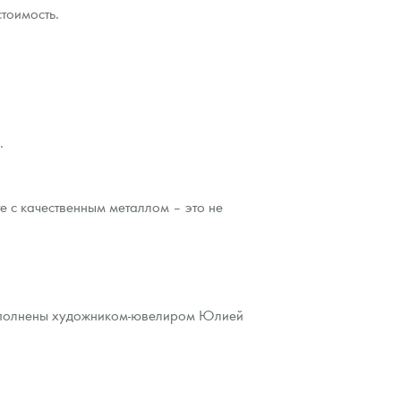
стоимость.
.
е с качественным металлом – это не
 выполнены художником-ювелиром Юлией