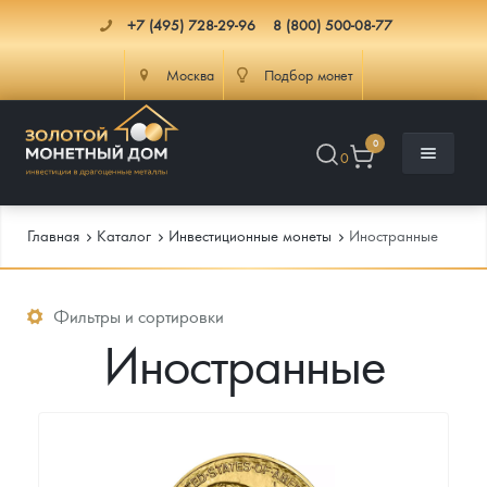
+7 (495) 728-29-96
8 (800) 500-08-77
Москва
Подбор монет
0
0
Главная
Каталог
Инвестиционные монеты
Иностранные
Каталог
Фильтры и сортировки
Иностранные
Инфо
Каталог Монет
Доставка
Инвестиционные монеты
Как сделать заказ
Услуги
Памятные и старинные монеты
Подлинность монет
Монеты Россия и СССР