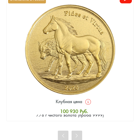
Клубная цена
Золотая монета Камеруна "Верность и Доблесть" 2026 г.в.,
100 930
Руб.
7.78 г чистого золота (проба 9999)
Стандартная цена
101 860
Руб.
Цена выкупа