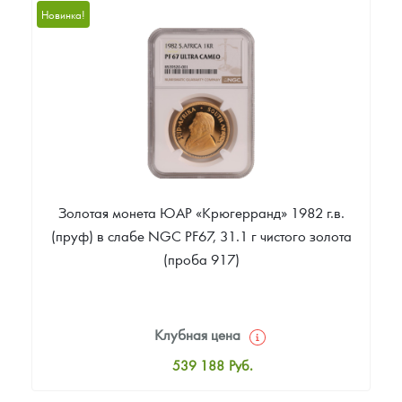
14 159
Руб.
Новинка!
Цена выкупа
Звоните
Золотая монета ЮАР «Крюгерранд» 1982 г.в.
(пруф) в слабе NGC PF67, 31.1 г чистого золота
(проба 917)
Клубная цена
539 188
Руб.
Стандартная цена