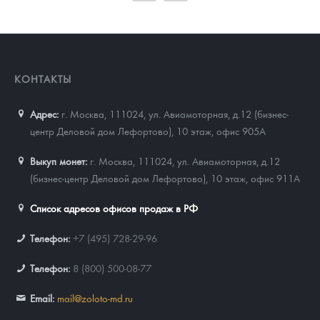
93 023
Руб.
КОНТАКТЫ
Адрес:
г. Москва, 111024
,
ул. Авиамоторная, д.12 (бизнес-
центр Деловой дом Лефортово), 10 этаж, офис 905А
Выкуп монет:
г. Москва, 111024, ул. Авиамоторная, д.12
(бизнес-центр Деловой дом Лефортово), 10 этаж, офис 911А
Список адресов офисов продаж в РФ
Телефон:
+7 (495) 728-29-96
Телефон:
8 (800) 500-08-77
Email:
mail@zoloto-md.ru