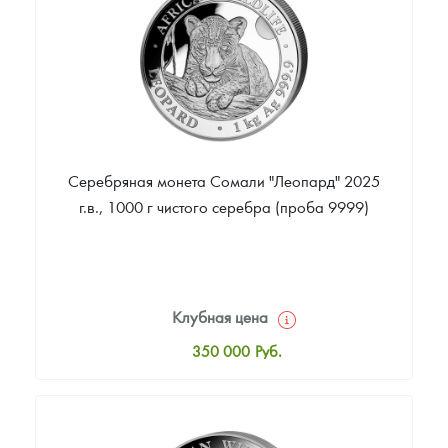
Русская нумизматика
Звоните
Золотая карманная галерея
Наборы подарочных и коллекционных монет
Монеты и жетоны из недрагоценных металлов
Серебряная монета Сомали "Леопард" 2025
Книги по нумизматике
г.в., 1000 г чистого серебра (проба 9999)
Клубная цена
350 000
Руб.
Стандартная цена
352 000
Руб.
Цена выкупа