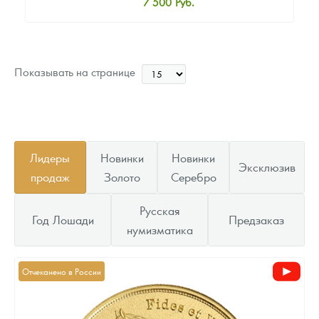
7 500
Руб.
Стандартная цена
8 000
Руб.
Цена выкупа
Показывать на странице
Звоните
Лидеры
Новинки
Новинки
Эксклюзив
продаж
Золото
Серебро
Русская
Год Лошади
Предзаказ
нумизматика
Отчеканено в России