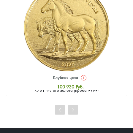
Клубная цена
Золотая монета Камеруна "Верность и Доблесть" 2026 г.в.,
100 930
Руб.
7.78 г чистого золота (проба 9999)
Стандартная цена
101 860
Руб.
Цена выкупа
93 023
Руб.