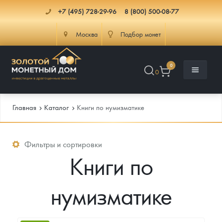
+7 (495) 728-29-96
8 (800) 500-08-77
Москва
Подбор монет
0
0
Главная
Каталог
Книги по нумизматике
Каталог
Фильтры и сортировки
Книги по
Инфо
Каталог Монет
нумизматике
Доставка
Инвестиционные монеты
Как сделать заказ
Услуги
Памятные и старинные монеты
Подлинность монет
Монеты Россия и СССР