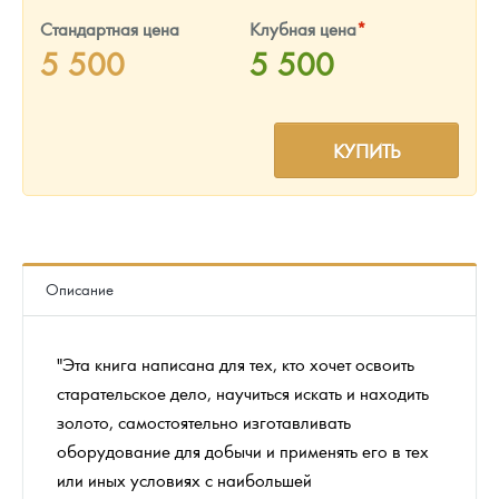
Русская нумизматика
Стандартная цена
Клубная цена
*
5 500
5 500
Золотая карманная галерея
Наборы подарочных и коллекционных монет
КУПИТЬ
Монеты и жетоны из недрагоценных металлов
Книги по нумизматике
Описание
"Эта книга написана для тех, кто хочет освоить
старательское дело, научиться искать и находить
золото, самостоятельно изготавливать
оборудование для добычи и применять его в тех
или иных условиях с наибольшей