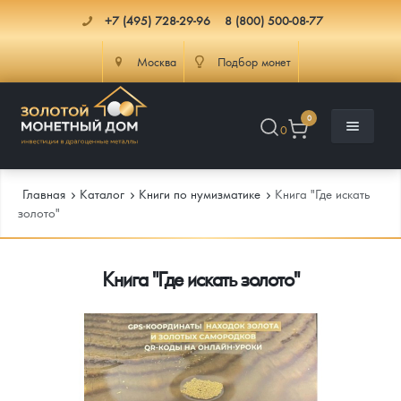
+7 (495) 728-29-96
8 (800) 500-08-77
Москва
Подбор монет
0
0
Главная
Каталог
Книги по нумизматике
Книга "Где искать
золото"
Каталог
Книга "Где искать золото"
Инфо
Каталог Монет
Доставка
Инвестиционные монеты
Как сделать заказ
Услуги
Памятные и старинные монеты
Подлинность монет
Монеты Россия и СССР