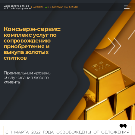
Цена золота в мире
$
4 240.25
€
3 679.974
₽
357 612.508
за 1 тройскую унцию
Консьерж-сервис:
комплекс услуг по
сопровождению
приобретения и
выкупа золотых
слитков
Премиальный уровень
обслуживания любого
клиента
С 1 МАРТА 2022 ГОДА ОСВОБОЖДЕНЫ ОТ ОБЛОЖЕНИЯ