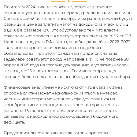
По итогам 2024 года те граждане, которые в течение
соответствующего отчетного периода реализовали слитки по
более высокой цене, чем приобрели их ранее, должны будут с
разницы в цене заплатить налог на доходы физических лиц
(НДФЛ) в размере 13%. Это обусловлено тем, что власти
отказались от продления предусмотренной ранее п. 92 ст. 217
Налогового кодекса РФ льготы, освобождавшей на 2022–2023
годы инвесторов-физических лиц от подобного
обязательства. При этом гражданам придется сначала
задекларировать этот доход, направив в ФНС не позднее 30
апреля 2025 года налоговую декларацию, а уплатить налог –
не позднее 15 июля того же года. Если инвестор владел
слитком более трех лет, то он освобождается от уплаты сбора.
Финансовые аналитики не исключают, что в связи с этим
спрос на слитки может несколько снизиться, а интерес
частных инвесторов может вновь сфокусироваться на
приобретении инвестиционных монет из драгоценных
металлов. Решение о непродлении отсрочки эксперты
связывают с необходимостью сокращения бюджетного
дефицита.
Представители компании всегда готовы провести