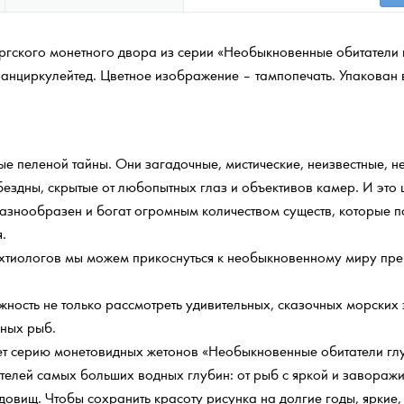
гского монетного двора из серии «Необыкновенные обитатели 
анциркулейтед. Цветное изображение – тампопечать. Упакован 
ные пеленой тайны. Они загадочные, мистические, неизвестные, 
бездны, скрытые от любопытных глаз и объективов камер. И это 
азнообразен и богат огромным количеством существ, которые 
.
ихтиологов мы можем прикоснуться к необыкновенному миру пре
ость не только рассмотреть удивительных, сказочных морских 
ных рыб.
т серию монетовидных жетонов «Необыкновенные обитатели гл
телей самых больших водных глубин: от рыб с яркой и заворажи
довищ. Чтобы сохранить красоту рисунка на долгие годы, ярки