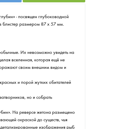
глубин» - посвящен глубоководной
в блистер размером 87 х 57 мм.
необычные. Их невозможно увидеть на
целая вселенная, которая ещё не
поражают своим внешним видом и
красных и порой жутких обитателей
затворников, но и собрать
убин». На реверсе жетона размещено
вающей окраской до существ, чья
е, детализированные изображения рыб