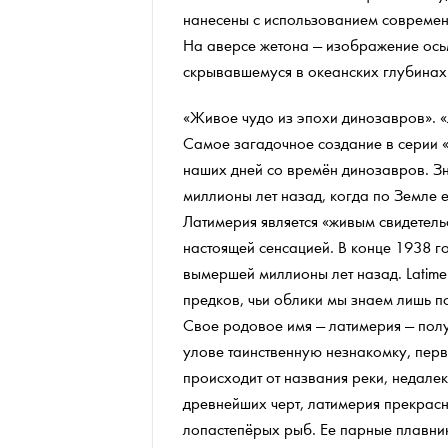
нанесены с использованием современ
На аверсе жетона — изображение осьм
скрывавшемуся в океанских глубина
«Живое чудо из эпохи динозавров». «Л
Самое загадочное создание в серии 
наших дней со времён динозавров. Зна
миллионы лет назад, когда по Земле е
Латимерия является «живым свидетель
настоящей сенсацией. В конце 1938 
вымершей миллионы лет назад. Latime
предков, чьи облики мы знаем лишь п
Свое родовое имя — латимерия — полу
улове таинственную незнакомку, перв
происходит от названия реки, недале
древнейших черт, латимерия прекрасн
лопастепёрых рыб. Ее парные плавни