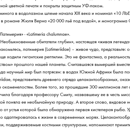
ной цветной печати и покрыты защитным УФ-лаком.
инога в водолазном шлеме начала XIX века и номинал «10 ЛЬЕ»
х в романе Жюля Верна «20 000 льё под водой», и монограмма
атимерия» - «Latimeria chalumnae».
«Необыкновенные обитатели глубин», настоящая «живая легенда
комьтесь, латимерия (Latimeriidae) – живое чудо, представьте: 
ще ходили гигантские рептилии. Это не фантастика, а реальност
ством» прошлого нашей планеты. Считавшаяся вымершей вместе 
года научный мир был потрясен: в водах Южной Африки была по
riidae, представитель древнего отряда целакантообразных, ока
о окаменелостям. Более того, за прошедшие 300 миллионов лет 
чила благодаря профессору Смиту, назвавшему ее в честь мисс
ой поняла ее необычайную природу. А второе слово, видовое на
ко от устья которой была обнаружена первая кистеперая рыба. 
о адаптировалась к жизни в современных морях. Целакантообраз
ки, поддерживаемые костными структурами, напоминают примити