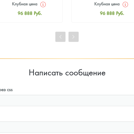
Клубная цена
Клубная цена
96 888
Руб.
96 888
Руб.
Стандартная цена
Стандартная цена
97 337
Руб.
97 337
Руб.
Цена выкупа
Цена выкупа
91 675
Руб.
92 574
Руб.
Написать сообщение
ез css