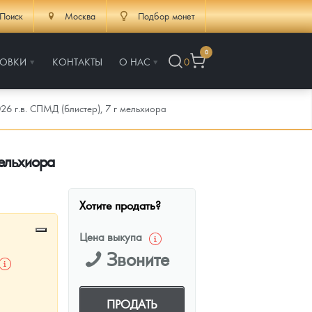
Поиск
Москва
Подбор монет
0
РОВКИ
КОНТАКТЫ
О НАС
0
26 г.в. СПМД (блистер), 7 г мельхиора
мельхиора
Хотите продать?
Цена выкупа
Звоните
ПРОДАТЬ