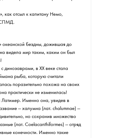
, как отсыл к капитану Немо,
 СПМД.
» океанской бездны, дожившая до
она видела мир таким, каким он был
ь!
с динозаврами, в XX веке стала
ймана рыба, которую считали
залась поразительно похожа на своих
она практически не изменилась!
 Латимер. Именно она, увидев в
звание — халумна (лат. chalumnae) —
Удивительно, но сохранив множество
ные (лат. Coelacanthiformes) — отряд
вные конечности. Именно такие