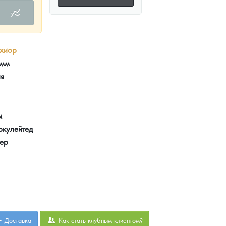
хиор
амм
ия
м
ркулейтед
тер
Доставка
Как стать клубным клиентом?