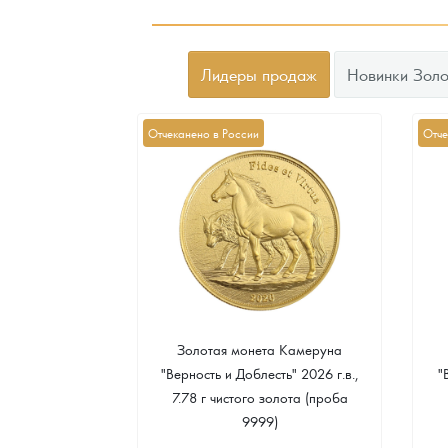
Лидеры продаж
Новинки Золо
Отчеканено в России
Отче
а Острова Св.
Золотая монета Камеруна
рс" 2024 г.в.,
"Верность и Доблесть" 2026 г.в.,
"
еребра (проба
7.78 г чистого золота (проба
9999)