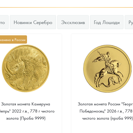
то
Новинки Серебро
Эксклюзив
Год Лошади
Р
канено в России
Золотая монета Камеруна
Золотая монета России "Георг
Вепрь" 2022 г.в., 7.78 г чистого
Победоносец" 2026 г.в., 7.78
золота (Проба 9999)
чистого золота (проба 999)