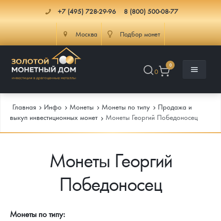
+7 (495) 728-29-96
8 (800) 500-08-77
Москва
Подбор монет
0
0
Главная
Инфо
Монеты
Монеты по типу
Продажа и
выкуп инвестиционных монет
Монеты Георгий Победоносец
Каталог
Монеты Георгий
Инфо
Каталог Монет
Победоносец
Доставка
Инвестиционные монеты
Как сделать заказ
Услуги
Памятные и старинные монеты
Подлинность монет
Монеты Россия и СССР
Монеты по типу: