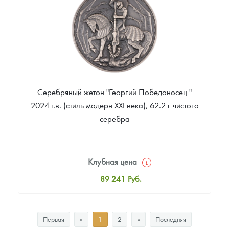
Звоните
Серебряный жетон "Георгий Победоносец "
2024 г.в. (стиль модерн XXI века), 62.2 г чистого
серебра
Клубная цена
89 241
Руб.
Стандартная цена
91 405
Руб.
Первая
«
1
2
»
Последняя
Цена выкупа