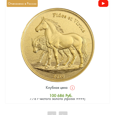
Отчеканено в России
Клубная цена
Золотая монета Камеруна "Верность и Доблесть" 2026 г.в.,
100 686
Руб.
7.78 г чистого золота (проба 9999)
Стандартная цена
101 614
Руб.