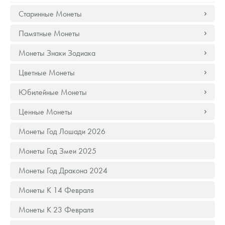
Русская нумизматика
Старинные Монеты
Золотая карманная галерея
Памятные Монеты
Наборы подарочных и коллекционных монет
Монеты Знаки Зодиака
Монеты и жетоны из недрагоценных металлов
Цветные Монеты
Юбилейные Монеты
Книги по нумизматике
Ценные Монеты
Монеты Год Лошади 2026
Монеты Год Змеи 2025
Монеты Год Дракона 2024
Монеты К 14 Февраля
Монеты К 23 Февраля