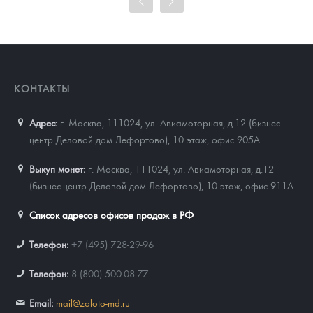
Цена выкупа
92 799
Руб.
КОНТАКТЫ
Адрес:
г. Москва, 111024
,
ул. Авиамоторная, д.12 (бизнес-
центр Деловой дом Лефортово), 10 этаж, офис 905А
Выкуп монет:
г. Москва, 111024, ул. Авиамоторная, д.12
(бизнес-центр Деловой дом Лефортово), 10 этаж, офис 911А
Список адресов офисов продаж в РФ
Телефон:
+7 (495) 728-29-96
Телефон:
8 (800) 500-08-77
Email:
mail@zoloto-md.ru