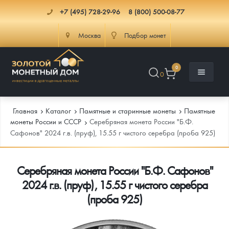
+7 (495) 728-29-96
8 (800) 500-08-77
Москва
Подбор монет
0
0
Главная
Каталог
Памятные и старинные монеты
Памятные
монеты России и СССР
Серебряная монета России "Б.Ф.
Сафонов" 2024 г.в. (пруф), 15.55 г чистого серебра (проба 925)
Каталог
Серебряная монета России "Б.Ф. Сафонов"
Инфо
Каталог Монет
2024 г.в. (пруф), 15.55 г чистого серебра
Доставка
Инвестиционные монеты
Как сделать заказ
(проба 925)
Услуги
Памятные и старинные монеты
Подлинность монет
Монеты Россия и СССР