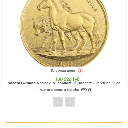
Клубная цена
100 526
Руб.
Золотая монета Камеруна "Верность и Доблесть" 2026 г.в., 7.78
Стандартная цена
г чистого золота (проба 9999)
101 453
Руб.
Цена выкупа
92 651
Руб.