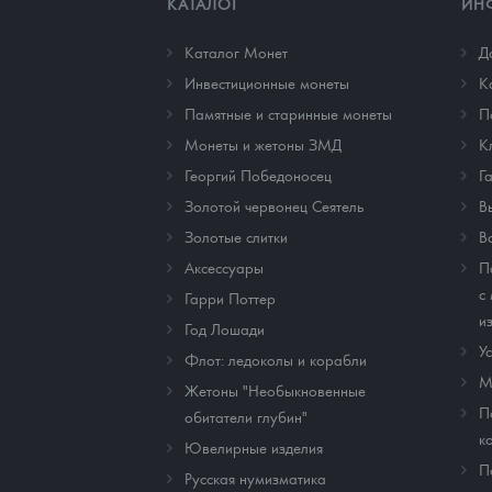
КАТАЛОГ
ИН
Каталог Монет
Д
Инвестиционные монеты
К
Памятные и старинные монеты
П
Монеты и жетоны ЗМД
К
Георгий Победоносец
Г
Золотой червонец Сеятель
В
Золотые слитки
В
Аксессуары
П
с
Гарри Поттер
и
Год Лошади
У
Флот: ледоколы и корабли
М
Жетоны "Необыкновенные
П
обитатели глубин"
к
Ювелирные изделия
П
Русская нумизматика