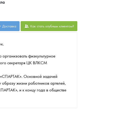
ула
Доставка
Как стать клубным клиентом?
ук.
о организовать физкультурное
рвого секретаря ЦК ВЛКСМ
 «СПАРТАК». Основной задачей
у образу жизни работников артелей,
ПАРТАК», и к концу года в обществе