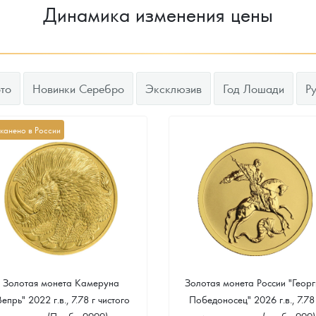
Динамика изменения цены
то
Новинки Серебро
Эксклюзив
Год Лошади
Р
канено в России
Золотая монета Камеруна
Золотая монета России "Георг
Вепрь" 2022 г.в., 7.78 г чистого
Победоносец" 2026 г.в., 7.78
золота (Проба 9999)
чистого золота (проба 999)