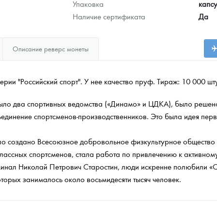
Упаковка
капс
Наличие сертификата
Да
Описание реверс монеты
рии "Российский спорт". У нее качество пруф. Тираж: 10 000 шт
 было два спортивных ведомства («Динамо» и ЦДКА), было решен
ъединение спортсменов-производственников. Это была идея пе
ло создано Всесоюзное добровольное физкультурное общество
классных спортсменов, стала работа по привлечению к активном
минал Николай Петрович Старостин, люди искренне полюбили «С
оторых занималось около восьмидесяти тысяч человек.