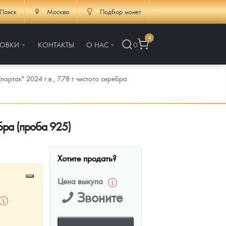
Поиск
Москва
Подбор монет
0
РОВКИ
КОНТАКТЫ
О НАС
0
артак" 2024 г.в., 7.78 г чистого серебра
ебра (проба 925)
Хотите продать?
Цена выкупа
Звоните