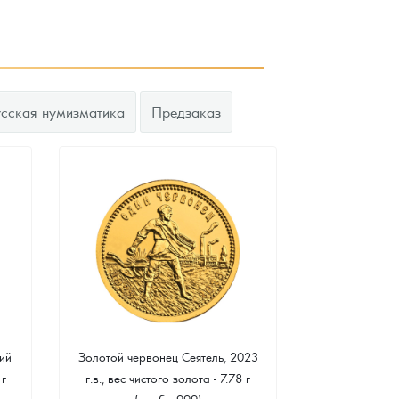
усская нумизматика
Предзаказ
ий
Золотой червонец Сеятель, 2023
Золотая 
 г
г.в., вес чистого золота - 7.78 г
"Филармонике
(проба 999)
г чистого зо