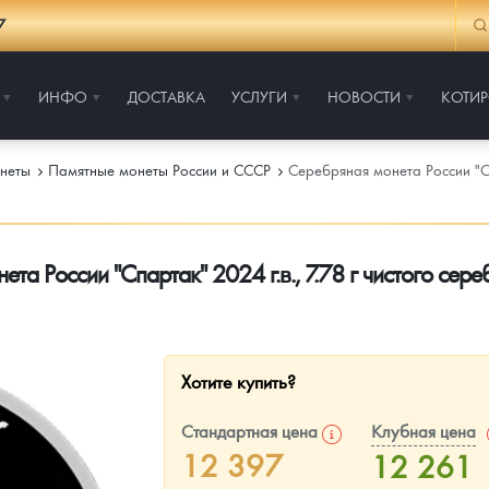
7
ИНФО
ДОСТАВКА
УСЛУГИ
НОВОСТИ
КОТИ
неты
Памятные монеты России и СССР
Серебряная монета России "Сп
та России "Спартак" 2024 г.в., 7.78 г чистого сер
Хотите купить?
Стандартная цена
Клубная цена
12 397
12 261