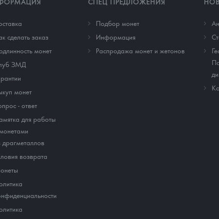
ФОРМАЦИЯ
СПЕЦ ПРЕДЛОЖЕНИЯ
НО
оставка
Подбор монет
Ан
ак сделать заказ
Информация
Cт
одлинность монет
Распродажа монет и жетонов
Ге
По
луб ЗМД
ди
арантии
Ко
ыкуп монет
опрос - ответ
амятка для работы
 монетами
з драгметаллов
словия возврата
онеты
олитика
онфиденциальности
олитика