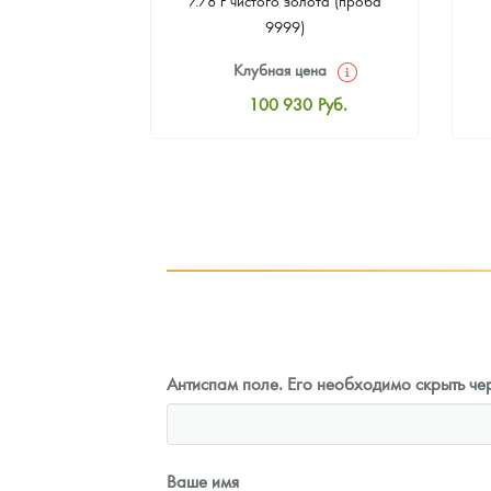
9999)
цена
Клубная цена
8
Руб.
100 930
Руб.
ная цена
Стандартная цена
3
Руб.
101 860
Руб.
ыкупа
Цена выкупа
оните
93 023
Руб.
Антиспам поле. Его необходимо скрыть чер
Ваше имя