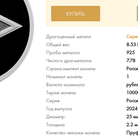
КУПИТЬ
ра, платины на 2026 год
Драгоценный металл
Сере
Общий вес
8.53 
Проба металла
925
Чистого драгметалла
7.78
Страна-эмитент монеты
Росс
Номинал монеты
1
Валюта номинала
рубл
Тираж монеты
1000
Серия
Росси
Год выпуска
2024
данных
Диаметр
25 м
Толщина
2.2 
Качество чеканки монеты
Пру