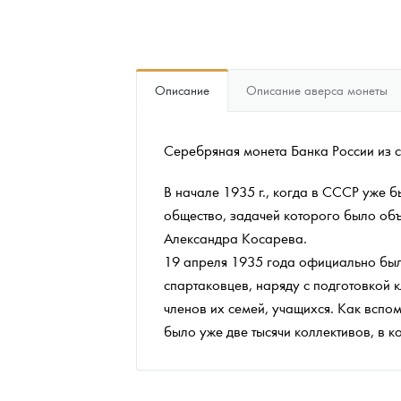
Наборы подарочных и коллекционных монет
Монеты и жетоны из недрагоценных металлов
Описание
Описание аверса монеты
Книги по нумизматике
Серебряная монета Банка России из се
В начале 1935 г., когда в СССР уже
общество, задачей которого было об
Александра Косарева.
19 апреля 1935 года официально бы
спартаковцев, наряду с подготовкой 
членов их семей, учащихся. Как вспо
было уже две тысячи коллективов, в к