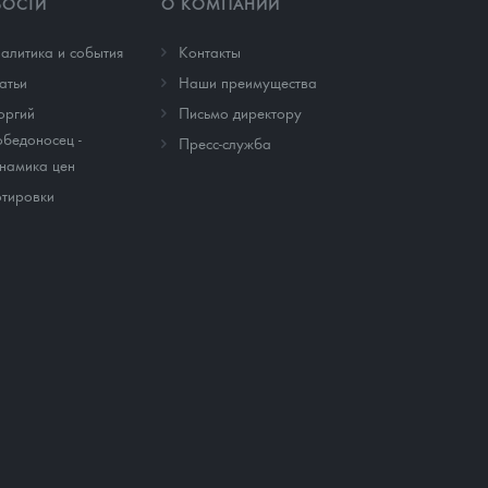
ВОСТИ
О КОМПАНИИ
алитика и события
Контакты
атьи
Наши преимущества
оргий
Письмо директору
бедоносец -
Пресс-служба
намика цен
тировки