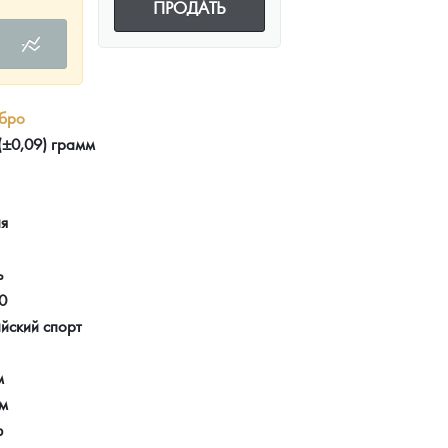
ПРОДАТЬ
бро
(±0,09) грамм
ия
ь
0
йский спорт
м
мм
ф