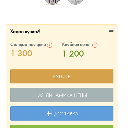
Русская нумизматика
Золотая карманная галерея
Наборы подарочных и коллекционных монет
Хотите купить?
Монеты и жетоны из недрагоценных металлов
Стандартная цена
Клубная цена
1 300
1 200
Книги по нумизматике
КУПИТЬ
ДИНАМИКА ЦЕНЫ
ДОСТАВКА