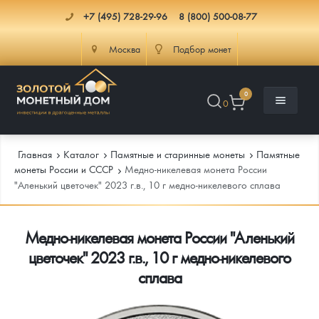
+7 (495) 728-29-96
8 (800) 500-08-77
Москва
Подбор монет
0
0
Главная
Каталог
Памятные и старинные монеты
Памятные
монеты России и СССР
Медно-никелевая монета России
"Аленький цветочек" 2023 г.в., 10 г медно-никелевого сплава
Каталог
Медно-никелевая монета России "Аленький
Инфо
Каталог Монет
цветочек" 2023 г.в., 10 г медно-никелевого
Доставка
Инвестиционные монеты
Как сделать заказ
сплава
Услуги
Памятные и старинные монеты
Подлинность монет
Монеты Россия и СССР