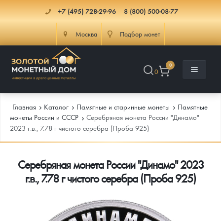
+7 (495) 728-29-96
8 (800) 500-08-77
Москва
Подбор монет
0
0
Главная
Каталог
Памятные и старинные монеты
Памятные
монеты России и СССР
Серебряная монета России "Динамо"
2023 г.в., 7.78 г чистого серебра (Проба 925)
Каталог
Серебряная монета России "Динамо" 2023
Инфо
Каталог Монет
г.в., 7.78 г чистого серебра (Проба 925)
Доставка
Инвестиционные монеты
Как сделать заказ
Услуги
Памятные и старинные монеты
Подлинность монет
Монеты Россия и СССР