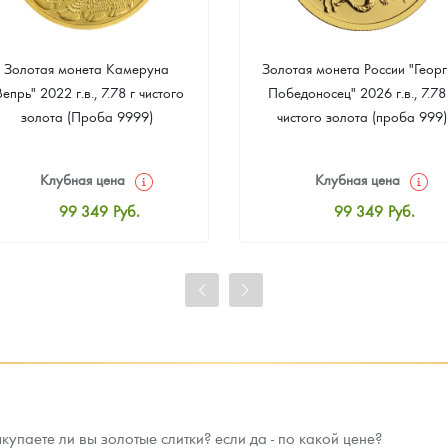
Золотая монета Камеруна
Золотая монета России "Георг
Вепрь" 2022 г.в., 7.78 г чистого
Победоносец" 2026 г.в., 7.78
золота (Проба 9999)
чистого золота (проба 999)
Клубная цена
Клубная цена
99 349
Руб.
99 349
Руб.
Стандартная цена
Стандартная цена
99 814
Руб.
99 814
Руб.
Цена выкупа
Цена выкупа
93 023
Руб.
93 953
Руб.
упаете ли вы золотые слитки? если да - по какой цене?