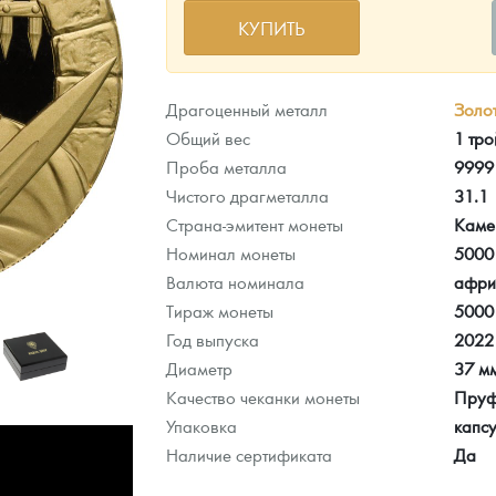
КУПИТЬ
ра, платины на 2026 год
Драгоценный металл
Золо
Общий вес
1 тро
Проба металла
9999
Чистого драгметалла
31.1
Страна-эмитент монеты
Каме
Номинал монеты
5000
Валюта номинала
афри
Тираж монеты
5000
Год выпуска
2022
Диаметр
37 м
данных
Качество чеканки монеты
Пру
Упаковка
капсу
Наличие сертификата
Да