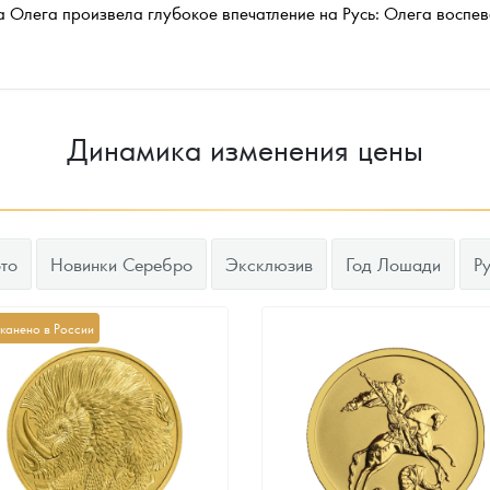
а Олега произвела глубокое впечатление на Русь: Олега воспев
Динамика изменения цены
то
Новинки Серебро
Эксклюзив
Год Лошади
Р
канено в России