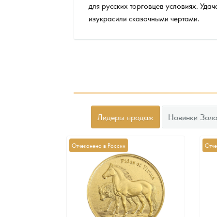
для русских торговцев условиях. Удач
изукрасили сказочными чертами.
Лидеры продаж
Новинки Золо
Отчеканено в России
Отче