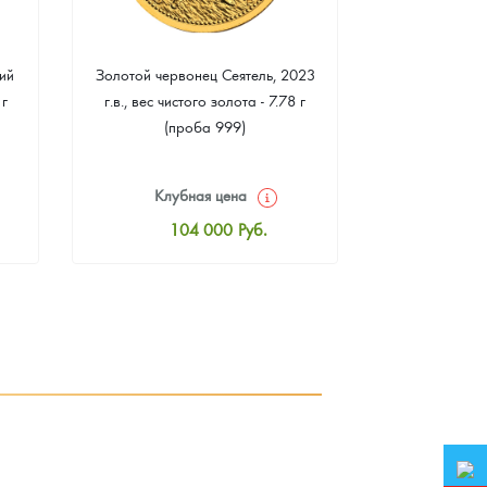
ий
Золотой червонец Сеятель, 2023
Золотая 
 г
г.в., вес чистого золота - 7.78 г
"Филармонике
(проба 999)
г чистого зо
Клубная цена
Клуб
104 000
Руб.
10
Стандартная цена
Стан
104 465
Руб.
10
Цена выкупа
Ц
93 953
Руб.
9