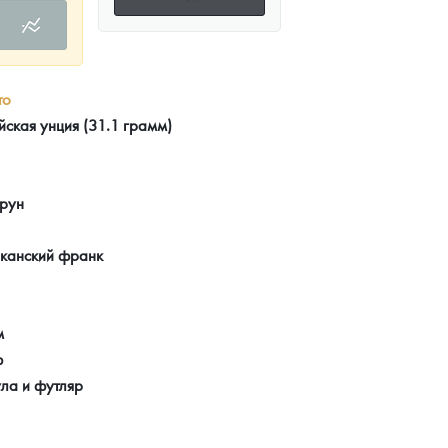
то
йская унция (31.1 грамм)
рун
канский франк
м
ф
ла и футляр