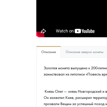
Наборы подарочных и коллекционных монет
Монеты и жетоны из недрагоценных металлов
Книги по нумизматике
Описание
Описание аверса монеты
Золотая монета выпущена к 200-лети
заимствовал из летописи «Повесть вр
Князь Олег — князь Новгородский и в
Он захватил Киев, расширил террито
прозвали Вещим за успешный поход н