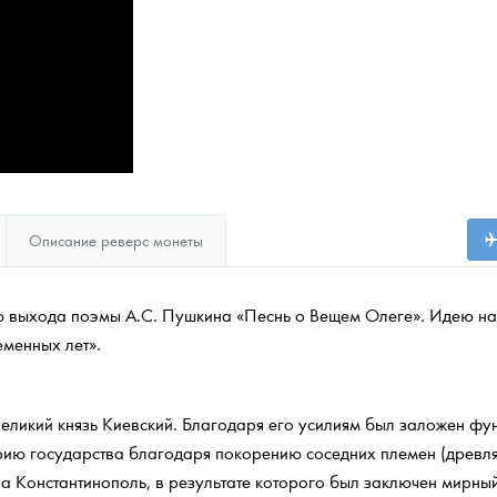
Описание реверс монеты
ю выхода поэмы А.С. Пушкина «Песнь о Вещем Олеге». Идею н
еменных лет».
еликий князь Киевский. Благодаря его усилиям был заложен фу
рию государства благодаря покорению соседних племен (древля
а Константинополь, в результате которого был заключен мирный