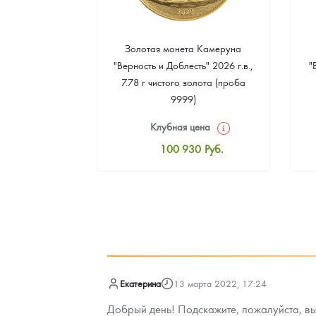
а Острова Св.
Золотая монета Камеруна
рс" 2024 г.в.,
"Верность и Доблесть" 2026 г.в.,
"
еребра (проба
7.78 г чистого золота (проба
9999)
цена
Клубная цена
8
Руб.
100 930
Руб.
ная цена
Стандартная цена
3
Руб.
101 860
Руб.
ыкупа
Цена выкупа
оните
93 023
Руб.
Екатерина
13 марта 2022, 17:24
Добрый день! Подскажите, пожалуйста, вык