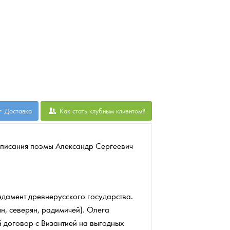
Доставка
Как стать клубным клиентом?
аписания поэмы Александр Сергеевич
ндамент древнерусского государства.
н, северян, радимичей). Олега
 договор с Византией на выгодных