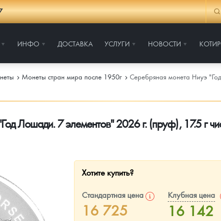
7
ИНФО
ДОСТАВКА
УСЛУГИ
НОВОСТИ
КОТИ
неты
Монеты стран мира после 1950г
Серебряная монета Ниуэ "Год 
од Лошади. 7 элементов" 2026 г. (пруф), 17.5 г ч
Хотите купить?
Стандартная цена
Клубная цена
16 725
16 142