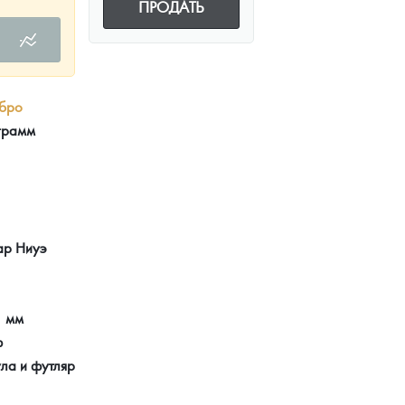
ПРОДАТЬ
бро
 грамм
ар Ниуэ
1 мм
ф
ла и футляр