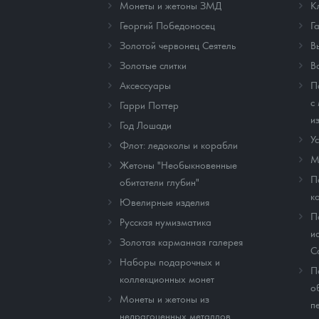
Монеты и жетоны ЗМД
К
Георгий Победоносец
Г
Золотой червонец Сеятель
В
Золотые слитки
В
Аксессуары
П
с
Гарри Поттер
и
Год Лошади
У
Флот: ледоколы и корабли
М
Жетоны "Необыкновенные
П
обитатели глубин"
к
Ювелирные изделия
П
Русская нумизматика
и
Золотая карманная галерея
C
Наборы подарочных и
П
коллекционных монет
о
Монеты и жетоны из
п
недрагоценных металлов