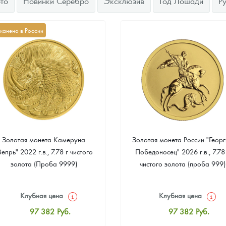
то
Новинки Серебро
Эксклюзив
Год Лошади
Р
канено в России
Золотая монета Камеруна
Золотая монета России "Георг
Вепрь" 2022 г.в., 7.78 г чистого
Победоносец" 2026 г.в., 7.78
золота (Проба 9999)
чистого золота (проба 999)
Клубная цена
Клубная цена
97 382
Руб.
97 382
Руб.
Стандартная цена
Стандартная цена