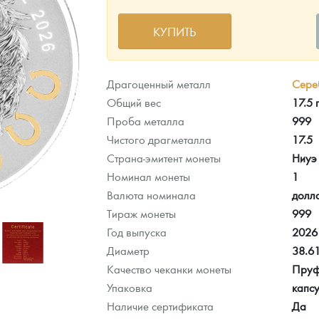
КУПИТЬ
ра, платины на 2026 год
Драгоценный металл
Сере
Общий вес
17.5
Проба металла
999
Чистого драгметалла
17.5
Страна-эмитент монеты
Ниуэ
Номинал монеты
1
Валюта номинала
долл
Тираж монеты
999
Год выпуска
2026
Диаметр
38.6
данных
Качество чеканки монеты
Пру
Упаковка
капсу
Наличие сертификата
Да