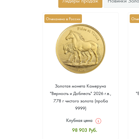
Лидеры продаж
Новинки Золо
Отчеканено в России
Отче
а Острова Св.
Золотая монета Камеруна
рс" 2024 г.в.,
"Верность и Доблесть" 2026 г.в.,
"
еребра (проба
7.78 г чистого золота (проба
9999)
цена
Клубная цена
8
Руб.
98 903
Руб.
ная цена
Стандартная цена