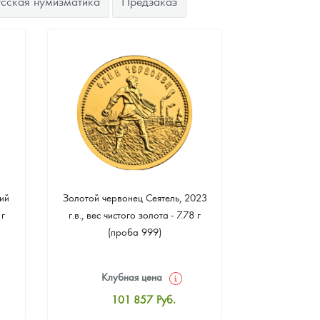
усская нумизматика
Предзаказ
ий
Золотой червонец Сеятель, 2023
Золотая 
 г
г.в., вес чистого золота - 7.78 г
"Филармонике
(проба 999)
г чистого зо
Клубная цена
Клуб
101 857
Руб.
10
Стандартная цена
Стан