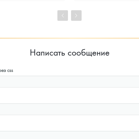
97 829
Руб.
97 829
Руб.
Цена выкупа
Цена выкупа
93 085
Руб.
93 980
Руб.
Написать сообщение
ез css