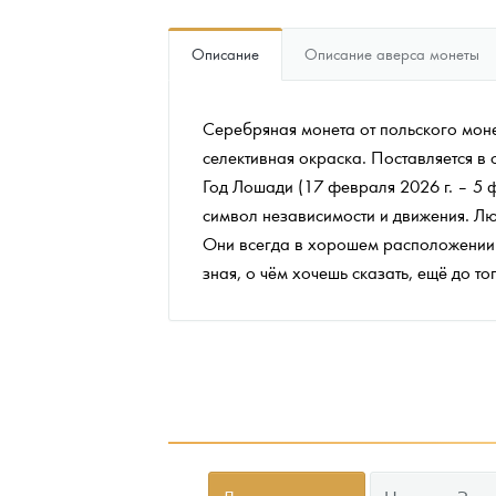
Наборы подарочных и коллекционных монет
Описание
Описание аверса монеты
Монеты и жетоны из недрагоценных металлов
Серебряная монета от польского моне
Книги по нумизматике
селективная окраска. Поставляется в
Год Лошади (17 февраля 2026 г. – 5 
символ независимости и движения. Лю
Они всегда в хорошем расположении 
зная, о чём хочешь сказать, ещё до то