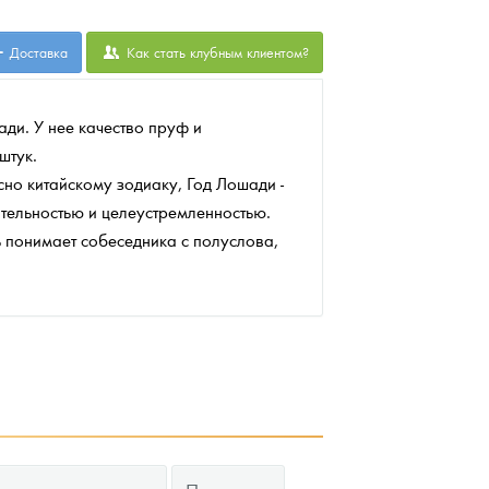
Доставка
Как стать клубным клиентом?
ди. У нее качество пруф и
штук.
но китайскому зодиаку, Год Лошади -
ительностью и целеустремленностью.
 понимает собеседника с полуслова,