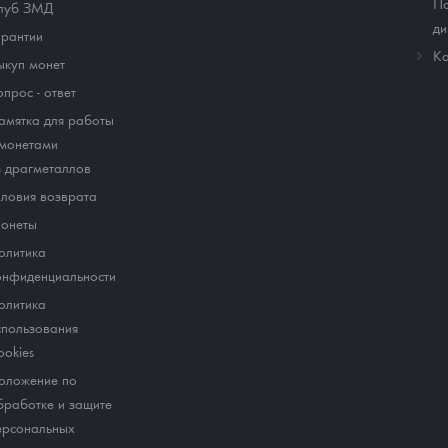
По
луб ЗМД
ди
арантии
Ко
ыкуп монет
опрос - ответ
амятка для работы
 монетами
з драгметаллов
словия возврата
онеты
олитика
онфиденциальности
олитика
спользования
ookies
оложение по
бработке и защите
ерсональных