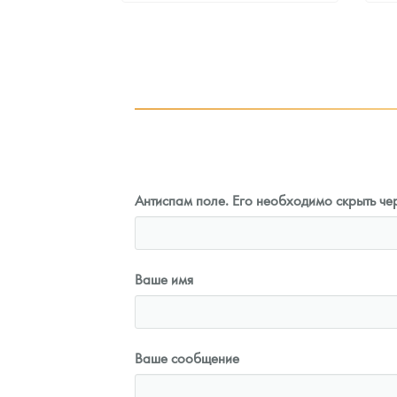
7
Руб.
99 351
Руб.
ыкупа
Цена выкупа
оните
93 085
Руб.
Антиспам поле. Его необходимо скрыть чер
Ваше имя
Ваше сообщение