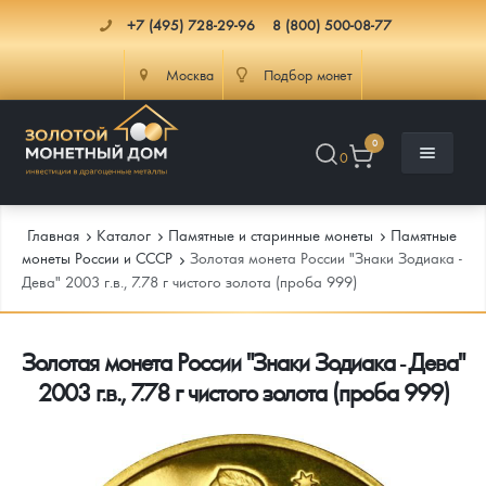
+7 (495) 728-29-96
8 (800) 500-08-77
Москва
Подбор монет
0
0
Главная
Каталог
Памятные и старинные монеты
Памятные
монеты России и СССР
Золотая монета России "Знаки Зодиака -
Дева" 2003 г.в., 7.78 г чистого золота (проба 999)
Каталог
Золотая монета России "Знаки Зодиака - Дева"
Инфо
Каталог Монет
2003 г.в., 7.78 г чистого золота (проба 999)
Доставка
Инвестиционные монеты
Как сделать заказ
Услуги
Памятные и старинные монеты
Подлинность монет
Монеты Россия и СССР