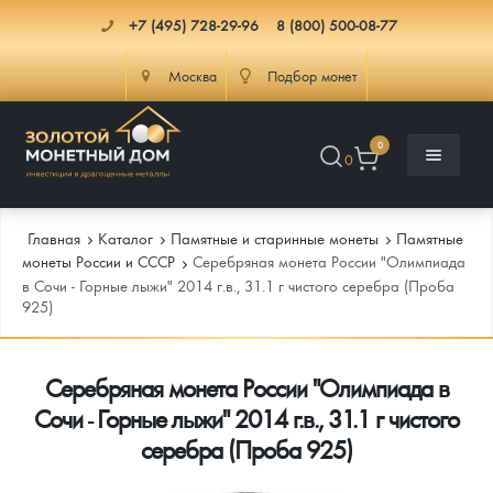
+7 (495) 728-29-96
8 (800) 500-08-77
Москва
Подбор монет
0
0
Главная
Каталог
Памятные и старинные монеты
Памятные
монеты России и СССР
Серебряная монета России "Олимпиада
в Сочи - Горные лыжи" 2014 г.в., 31.1 г чистого серебра (Проба
925)
Каталог
Инфо
Каталог Монет
Серебряная монета России "Олимпиада в
Сочи - Горные лыжи" 2014 г.в., 31.1 г чистого
Доставка
Инвестиционные монеты
Как сделать заказ
серебра (Проба 925)
Услуги
Памятные и старинные монеты
Подлинность монет
Монеты Россия и СССР