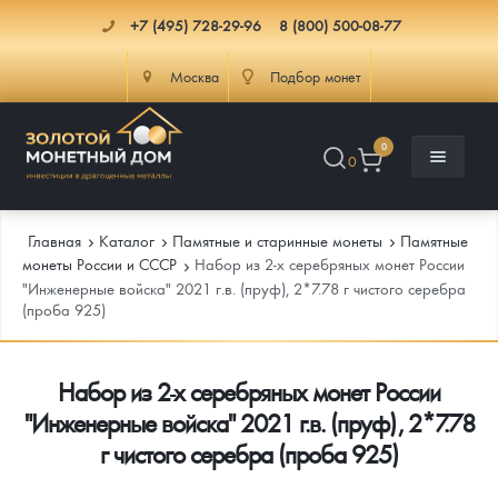
+7 (495) 728-29-96
8 (800) 500-08-77
Москва
Подбор монет
0
0
Главная
Каталог
Памятные и старинные монеты
Памятные
монеты России и СССР
Набор из 2-х серебряных монет России
"Инженерные войска" 2021 г.в. (пруф), 2*7.78 г чистого серебра
(проба 925)
Каталог
Инфо
Каталог Монет
Набор из 2-х серебряных монет России
"Инженерные войска" 2021 г.в. (пруф), 2*7.78
Доставка
Инвестиционные монеты
Как сделать заказ
г чистого серебра (проба 925)
Услуги
Памятные и старинные монеты
Подлинность монет
Монеты Россия и СССР