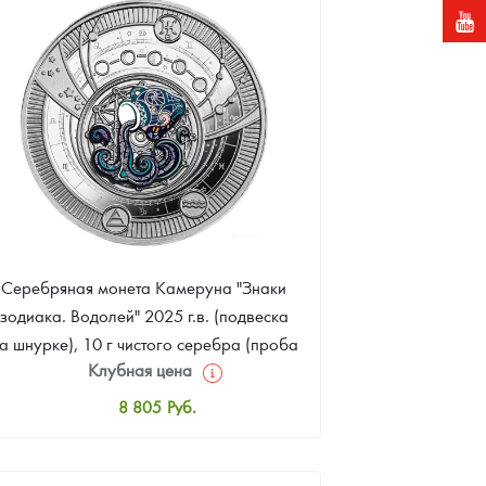
Звоните
Серебряная монета Камеруна "Знаки
зодиака. Водолей" 2025 г.в. (подвеска
а шнурке), 10 г чистого серебра (проба
Клубная цена
999)
8 805
Руб.
Стандартная цена
8 981
Руб.