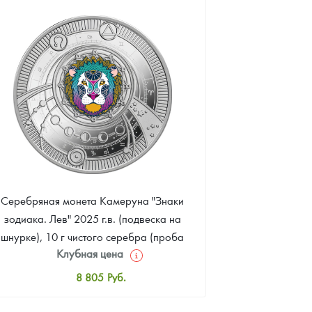
Цена выкупа
Звоните
Серебряная монета Камеруна "Знаки
зодиака. Лев" 2025 г.в. (подвеска на
шнурке), 10 г чистого серебра (проба
Клубная цена
999)
8 805
Руб.
Стандартная цена