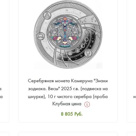
Звоните
Серебряная монета Камеруна "Знаки
а
зодиака. Весы" 2025 г.в. (подвеска на
ба
шнурке), 10 г чистого серебра (проба
н
Клубная цена
999)
8 805
Руб.
Стандартная цена
8 981
Руб.