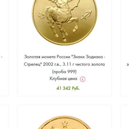
 -
Золотая монета России "Знаки Зодиака -
Стрелец" 2002 г.в., 3.11 г чистого золота
з
(проба 999)
Клубная цена
41 342
Руб.
Стандартная цена
41 711
Руб.
Цена выкупа
35 805
Руб.