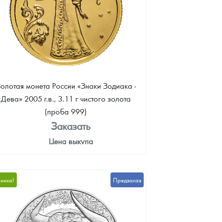
олотая монета России «Знаки Зодиака -
Дева» 2005 г.в., 3.11 г чистого золота
(проба 999)
Заказать
Цена выкупа
35 805
Руб.
инка!
Предзаказ