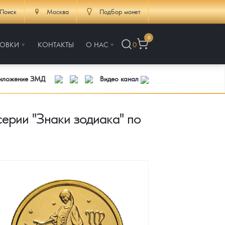
Поиск
Москва
Подбор монет
0
РОВКИ
КОНТАКТЫ
О НАС
0
риложение ЗМД
Видео канал
ерии "Знаки зодиака" по