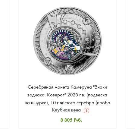
Цена выкупа
Звоните
Серебряная монета Камеруна "Знаки
зодиака. Козерог" 2025 г.в. (подвеска
на шнурке), 10 г чистого серебра (проба
Клубная цена
999)
8 805
Руб.
Стандартная цена