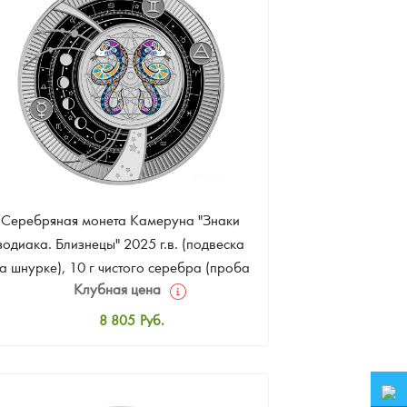
35 805
Руб.
Серебряная монета Камеруна "Знаки
зодиака. Близнецы" 2025 г.в. (подвеска
а шнурке), 10 г чистого серебра (проба
Клубная цена
999)
8 805
Руб.
Стандартная цена
8 981
Руб.
Цена выкупа