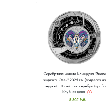
8 981
Руб.
Цена выкупа
Звоните
Серебряная монета Камеруна "Знаки
зодиака. Овен" 2025 г.в. (подвеска на
шнурке), 10 г чистого серебра (проба
Клубная цена
999)
8 805
Руб.
Стандартная цена