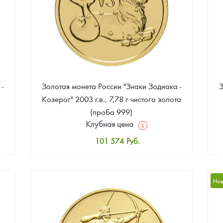
ра, платины на 2026 год
-
Золотая монета России "Знаки Зодиака -
З
Козерог" 2003 г.в., 7,78 г чистого золота
(проба 999)
Клубная цена
101 574
Руб.
Стандартная цена
102 498
Руб.
данных
Нов
Цена выкупа
89 570
Руб.