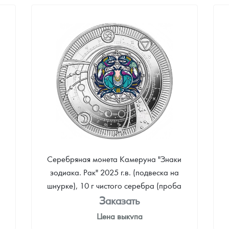
8 981
Руб.
Цена выкупа
Звоните
Серебряная монета Камеруна "Знаки
зодиака. Рак" 2025 г.в. (подвеска на
шнурке), 10 г чистого серебра (проба
999)
Заказать
Цена выкупа