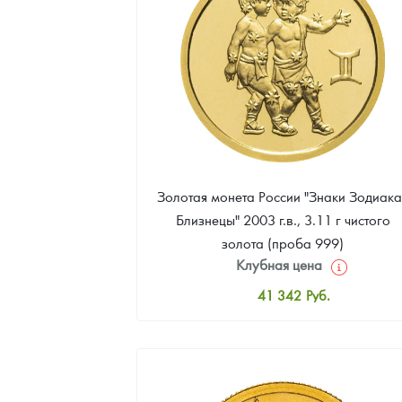
Золотая монета России "Знаки Зодиака 
Близнецы" 2003 г.в., 3.11 г чистого
золота (проба 999)
Клубная цена
41 342
Руб.
Стандартная цена
41 711
Руб.
Цена выкупа