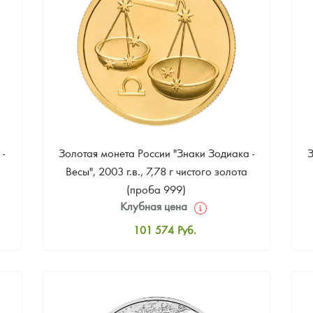
-
Золотая монета России "Знаки Зодиака -
З
Весы", 2003 г.в., 7,78 г чистого золота
(проба 999)
Клубная цена
101 574
Руб.
Стандартная цена
102 498
Руб.
Цена выкупа