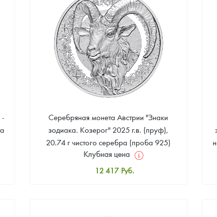
89 570
Руб.
 -
Серебряная монета Австрии "Знаки
та
зодиака. Козерог" 2025 г.в. (пруф),
20.74 г чистого серебра (проба 925)
н
Клубная цена
12 417
Руб.
Стандартная цена
13 148
Руб.
Цена выкупа