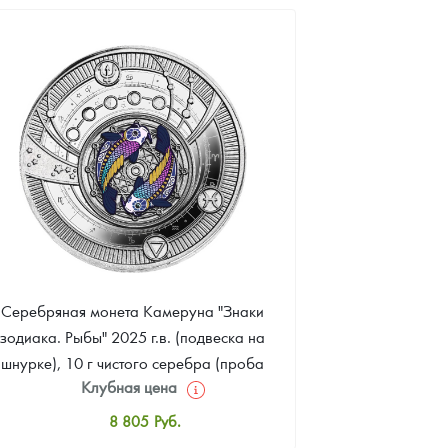
8 981
Руб.
Цена выкупа
Звоните
Серебряная монета Камеруна "Знаки
зодиака. Рыбы" 2025 г.в. (подвеска на
шнурке), 10 г чистого серебра (проба
Клубная цена
999)
8 805
Руб.
Стандартная цена