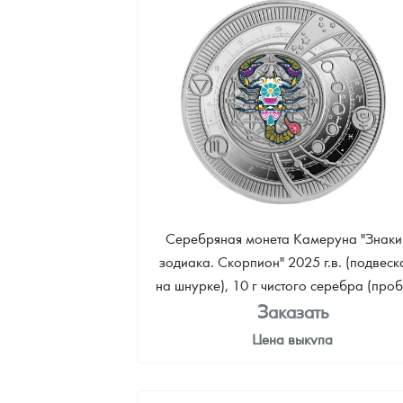
Серебряная монета Камеруна "Знаки
зодиака. Скорпион" 2025 г.в. (подвеск
на шнурке), 10 г чистого серебра (про
999)
Заказать
Цена выкупа
Звоните