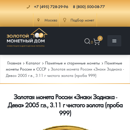
+7 (495) 728-29-96
8 (800) 500-08-77
Москва
Подбор монет
0
0
Главная
Каталог
Памятные и старинные монеты
Памятные
монеты России и СССР
Золотая монета России «Знаки Зодиака -
Дева» 2005 г.в., 3.11 г чистого золота (проба 999)
Каталог
Золотая монета России «Знаки Зодиака -
Инфо
Каталог Монет
Дева» 2005 г.в., 3.11 г чистого золота (проба
Доставка
Инвестиционные монеты
Как сделать заказ
999)
Услуги
Памятные и старинные монеты
Подлинность монет
Монеты Россия и СССР