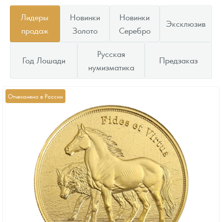
Лидеры
Новинки
Новинки
Эксклюзив
продаж
Золото
Серебро
Русская
Год Лошади
Предзаказ
нумизматика
Отчеканено в России