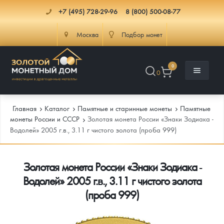
+7 (495) 728-29-96
8 (800) 500-08-77
Москва
Подбор монет
0
0
Главная
Каталог
Памятные и старинные монеты
Памятные
монеты России и СССР
Золотая монета России «Знаки Зодиака -
Водолей» 2005 г.в., 3.11 г чистого золота (проба 999)
Каталог
Золотая монета России «Знаки Зодиака -
Инфо
Каталог Монет
Водолей» 2005 г.в., 3.11 г чистого золота
Доставка
Инвестиционные монеты
Как сделать заказ
(проба 999)
Услуги
Памятные и старинные монеты
Подлинность монет
Монеты Россия и СССР