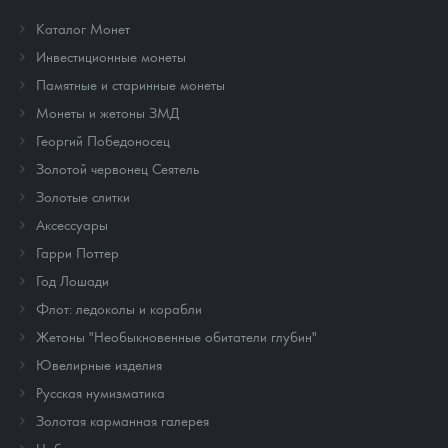
Каталог Монет
Инвестиционные монеты
Памятные и старинные монеты
Монеты и жетоны ЗМД
Георгий Победоносец
Золотой червонец Сеятель
Золотые слитки
Аксессуары
Гарри Поттер
Год Лошади
Флот: ледоколы и корабли
Жетоны "Необыкновенные обитатели глубин"
Ювелирные изделия
Русская нумизматика
Золотая карманная галерея
Наборы подарочных и коллекционных монет