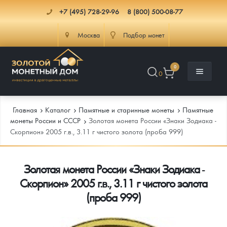
+7 (495) 728-29-96
8 (800) 500-08-77
Москва
Подбор монет
0
0
Главная
Каталог
Памятные и старинные монеты
Памятные
монеты России и СССР
Золотая монета России «Знаки Зодиака -
Скорпион» 2005 г.в., 3.11 г чистого золота (проба 999)
Каталог
Золотая монета России «Знаки Зодиака -
Инфо
Каталог Монет
Скорпион» 2005 г.в., 3.11 г чистого золота
Доставка
Инвестиционные монеты
Как сделать заказ
(проба 999)
Услуги
Памятные и старинные монеты
Подлинность монет
Монеты Россия и СССР