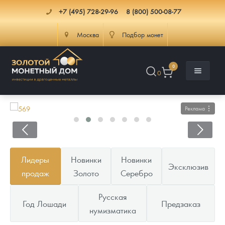
+7 (495) 728-29-96
8 (800) 500-08-77
Москва
Подбор монет
0
0
Реклама
Каталог
Лидеры
Новинки
Новинки
Эксклюзив
Инфо
Каталог Монет
продаж
Золото
Серебро
Доставка
Инвестиционные монеты
Как сделать заказ
Русская
Год Лошади
Предзаказ
нумизматика
Услуги
Памятные и старинные монеты
Подлинность монет
Монеты Россия и СССР