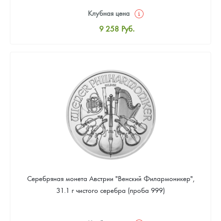
Клубная цена
9 258
Руб.
Стандартная цена
9 803
Руб.
Цена выкупа
Звоните
Серебряная монета Австрии "Венский Филармоникер",
31.1 г чистого серебра (проба 999)