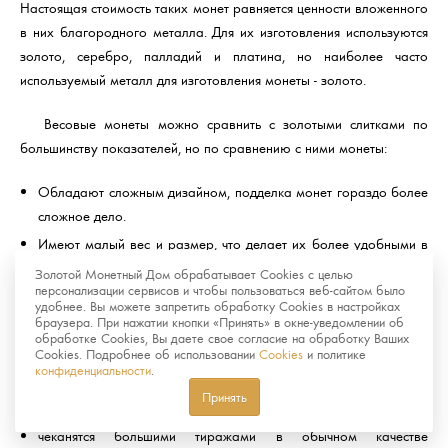
Настоящая стоимость таких монет равняется ценности вложенного
в них благородного металла. Для их изготовления используются
золото, серебро, палладий и платина, но наиболее часто
используемый металл для изготовления монеты - золото.
Весовые монеты можно сравнить с золотыми слитками по
большинству показателей, но по сравнению с ними монеты:
Обладают сложным дизайном, подделка монет гораздо более
сложное дело.
Имеют малый вес и размер, что делает их более удобными в
хранении и реализации.
Золотой Монетный Дом обрабатывает Cookies с целью
персонализации сервисов и чтобы пользоваться веб-сайтом было
удобнее. Вы можете запретить обработку Cookies в настройках
Памятные и инвестиционные монеты отличаются тем, что
браузера. При нажатии кнопки «Принять» в окне-уведомлении об
вторые:
обработке Cookies, Вы даете свое согласие на обработку Ваших
Cookies. Подробнее об использовании
Cookies
и политике
конфиденциальности
.
не пользуются большим спросом у нумизматов
Принять
не имеют художественной ценности
чеканятся большими тиражами в обычном качестве