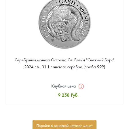
Звоните
Серебряная монета Острова Св. Елены "Снежный барс"
2024 г.в., 31.1 г чистого серебра (проба 999)
Клубная цена
9 258
Руб.
Стандартная цена
9 803
Руб.
Цена выкупа
Перейти в основной каталог монет
Звоните