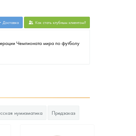
Доставка
Как стать клубным клиентом?
дерации Чемпионата мира по футболу
усская нумизматика
Предзаказ