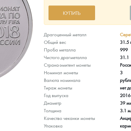
КУПИТЬ
ра, платины на 2026 год
Драгоценный металл
Сере
Общий вес
31.5 
Проба металла
999
Чистого драгметалла
31.1
Страна-эмитент монеты
Росс
Номинал монеты
3
Валюта номинала
рубл
Тираж монеты
нет д
Год выпуска
2016
Диаметр
39 м
данных
Толщина
3.1 
Качество чеканки монеты
Анци
Упаковка
карм