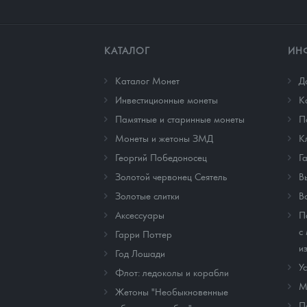
КАТАЛОГ
ИН
Каталог Монет
Д
Инвестиционные монеты
К
Памятные и старинные монеты
П
Монеты и жетоны ЗМД
К
Георгий Победоносец
Г
Золотой червонец Сеятель
В
Золотые слитки
В
Аксессуары
П
с
Гарри Поттер
и
Год Лошади
У
Флот: ледоколы и корабли
М
Жетоны "Необыкновенные
П