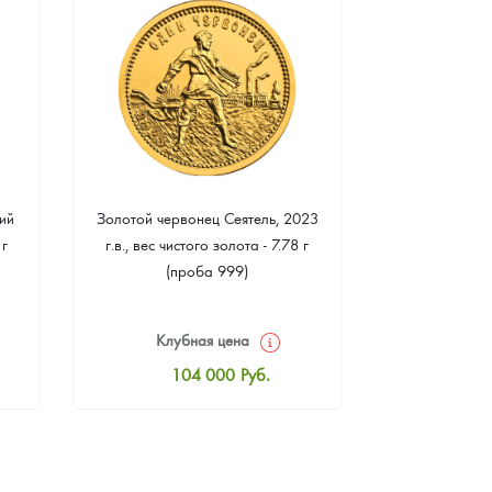
ий
Золотой червонец Сеятель, 2023
Золотая 
 г
г.в., вес чистого золота - 7.78 г
"Филармонике
(проба 999)
г чистого зо
Клубная цена
Клуб
104 000
Руб.
10
Стандартная цена
Стан
104 465
Руб.
10
Цена выкупа
Ц