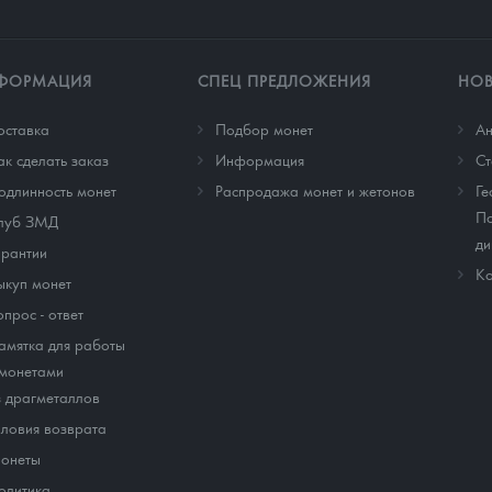
ФОРМАЦИЯ
СПЕЦ ПРЕДЛОЖЕНИЯ
НО
оставка
Подбор монет
Ан
ак сделать заказ
Информация
Cт
одлинность монет
Распродажа монет и жетонов
Ге
По
луб ЗМД
ди
арантии
Ко
ыкуп монет
опрос - ответ
амятка для работы
 монетами
з драгметаллов
словия возврата
онеты
олитика