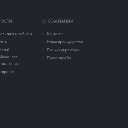
ВОСТИ
О КОМПАНИИ
алитика и события
Контакты
атьи
Наши преимущества
оргий
Письмо директору
бедоносец -
Пресс-служба
намика цен
тировки