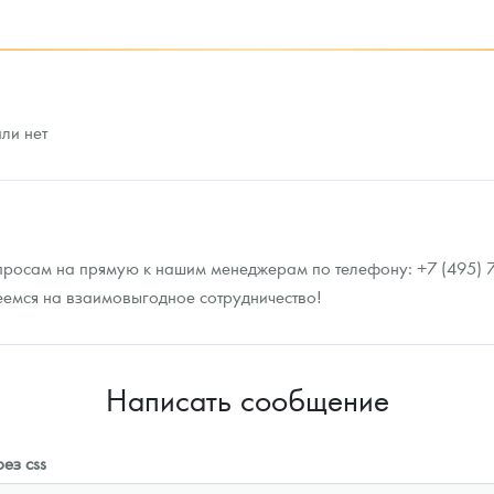
93 023
Руб.
93 953
Руб.
или нет
просам на прямую к нашим менеджерам по телефону: +7 (495) 72
еемся на взаимовыгодное сотрудничество!
Написать сообщение
ез css