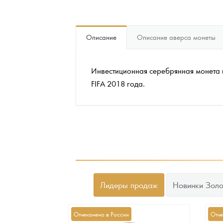
Наборы подарочных и коллекционных монет
Описание
Описание аверса монеты
Монеты и жетоны из недрагоценных металлов
Книги по нумизматике
Инвестиционная серебрянная монета
FIFA 2018 года.
Лидеры продаж
Новинки Золо
Отчеканено в России
Отче