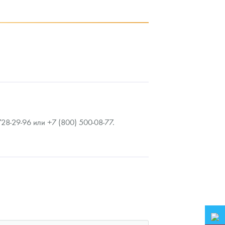
93 953
Руб.
9
8-29-96 или +7 (800) 500-08-77.