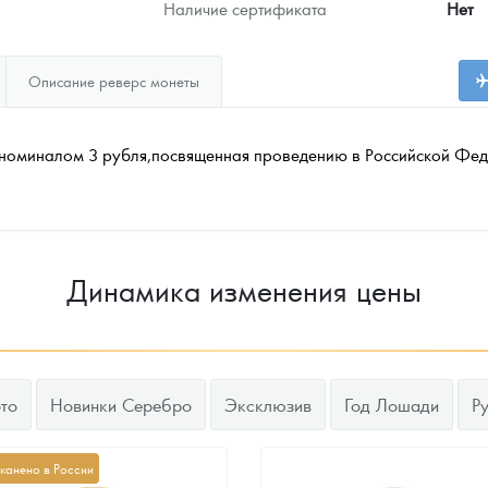
Наличие сертификата
Нет
Описание реверс монеты
 номиналом 3 рубля,посвященная проведению в Российской Фе
Динамика изменения цены
то
Новинки Серебро
Эксклюзив
Год Лошади
Р
канено в России