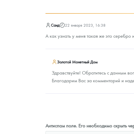
оните
93 023
Руб.
Саид
22 января 2023, 16:38
А как узнать у меня такая же это серебро 
Золотой Монетный Дом
Здравствуйте! Обратитесь с данным во
Благодарим Вас за комментарий и над
Антиспам поле. Его необходимо скрыть чер