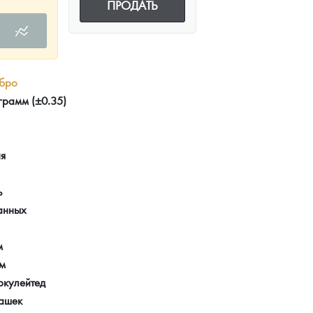
ПРОДАТЬ
бро
грамм (±0.35)
ия
ь
анных
м
мм
ркулейтед
ашек