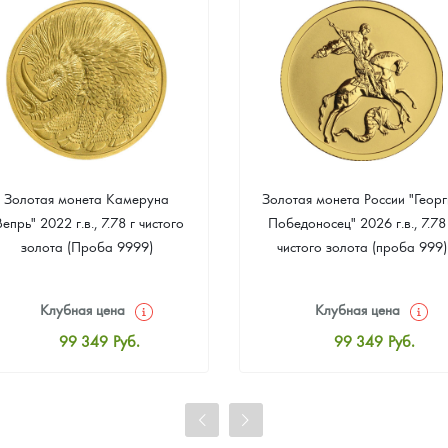
Золотая монета Камеруна
Золотая монета России "Георг
Вепрь" 2022 г.в., 7.78 г чистого
Победоносец" 2026 г.в., 7.78
золота (Проба 9999)
чистого золота (проба 999)
Клубная цена
Клубная цена
99 349
Руб.
99 349
Руб.
Стандартная цена
Стандартная цена
99 814
Руб.
99 814
Руб.
Цена выкупа
Цена выкупа