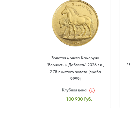
а Острова Св.
Золотая монета Камеруна
рс" 2024 г.в.,
"Верность и Доблесть" 2026 г.в.,
"
еребра (проба
7.78 г чистого золота (проба
9999)
цена
Клубная цена
8
Руб.
100 930
Руб.
ная цена
Стандартная цена
3
Руб.
101 860
Руб.
ыкупа
Цена выкупа