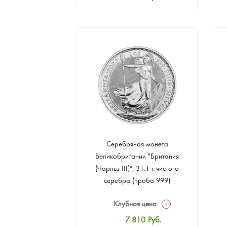
Стандартная цена
8 070
Руб.
Цена выкупа
4 686
Руб.
Серебряная монета
Великобритании "Британия
(Чарльз III)", 31.1 г чистого
серебра (проба 999)
Клубная цена
7 810
Руб.