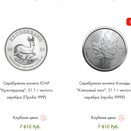
Стандартная цена
Стандартная цена
8 070
Руб.
8 070
Руб.
Цена выкупа
Цена выкупа
Звоните
Звоните
Серебряная монета ЮАР
Серебряная монета Канады
"Крюгерранд", 31.1 г чистого
"Кленовый лист", 31.1 г чистог
серебра (Проба 999)
серебра (проба 9999)
Клубная цена
Клубная цена
7 810
Руб.
7 810
Руб.