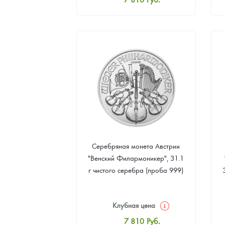
Стандартная цена
8 070
Руб.
Цена выкупа
Звоните
Серебряная монета Австрии
"Венский Филармоникер", 31.1
г чистого серебра (проба 999)
Клубная цена
7 810
Руб.