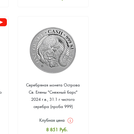
Стандартная цена
8 070
Руб.
Цена выкупа
Звоните
Серебряная монета Острова
о
Св. Елены "Снежный барс"
2024 г.в., 31.1 г чистого
серебра (проба 999)
Клубная цена
8 851
Руб.