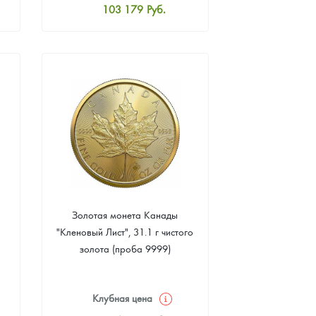
103 179
Руб.
Стандартная цена
103 627
Руб.
Цена выкупа
92 412
Руб.
Золотая монета Канады
"Кленовый Лист", 31.1 г чистого
золота (проба 9999)
Клубная цена