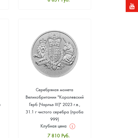
Стандартная цена
9 372
Руб.
Цена выкупа
Звоните
Серебряная монета
Великобритании "Королевский
а
Герб (Чарльз III)" 2023 г.в.,
31.1 г чистого серебра (проба
999)
Клубная цена
7 810
Руб.