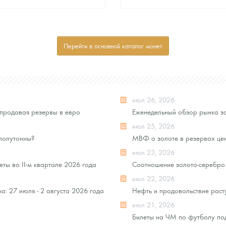
Стандартная цена
Стандартная цена
8 070
Руб.
8 070
Руб.
Цена выкупа
Цена выкупа
Перейти в основной каталог монет
Звоните
Звоните
июл 26, 2026
продавая резервы в евро
Еженедельный обзор рынка зо
июл 25, 2026
 полутонны?
МВФ о золоте в резервах це
июл 23, 2026
ты во II-м квартале 2026 года
Соотношение золото-серебро 
июл 22, 2026
: 27 июля - 2 августа 2026 года
Нефть и продовольствие раст
июл 21, 2026
Билеты на ЧМ по футболу под