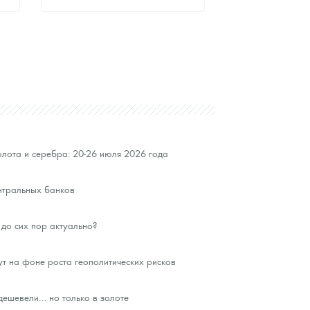
Стандартная цена
9 372
Руб.
Цена выкупа
Звоните
лота и серебра: 20-26 июля 2026 года
нтральных банков
до сих пор актуально?
ут на фоне роста геополитических рисков
ешевели… но только в золоте