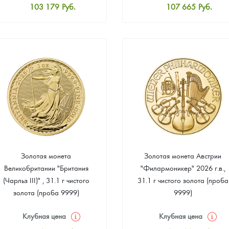
103 179
Руб.
107 665
Руб.
Стандартная цена
Стандартная цена
104 076
Руб.
108 562
Руб.
Цена выкупа
Цена выкупа
Звоните
Звоните
Золотая монета
Золотая монета Австрии
Великобритании "Британия
"Филармоникер" 2026 г.в.,
(Чарльз III)" , 31.1 г чистого
31.1 г чистого золота (проба
золота (проба 9999)
9999)
Клубная цена
Клубная цена