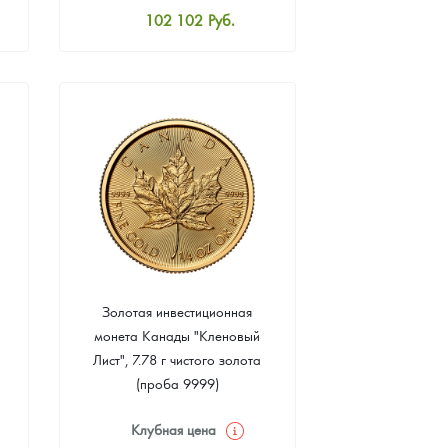
102 102
Руб.
Стандартная цена
102 550
Руб.
Цена выкупа
92 412
Руб.
Золотая инвестиционная
монета Канады "Кленовый
Лист", 7.78 г чистого золота
(проба 9999)
Клубная цена