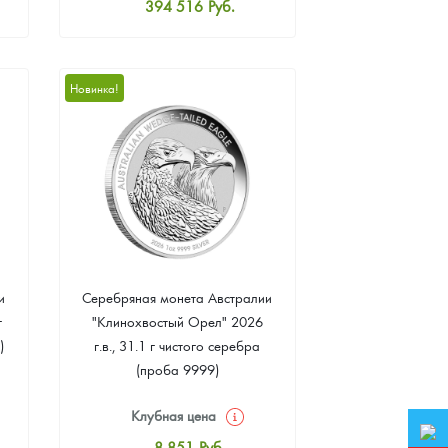
394 516
Руб.
Стандартная цена
396 310
Руб.
Цена выкупа
Новинка!
374 791
Руб.
и
Серебряная монета Австралии
г
"Клинохвостый Орел" 2026
)
г.в., 31.1 г чистого серебра
(проба 9999)
Клубная цена
8 851
Руб.