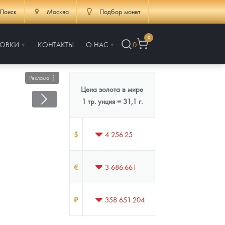
Поиск
Москва
Подбор монет
0
РОВКИ
КОНТАКТЫ
О НАС
0
Реклама
Цена золота в мире
1 тр. унция = 31,1 г.
$
4 256.25
€
3 686.661
₽
358 651.204