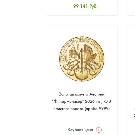
99 141
Руб.
Наборы подарочных и коллекционных монет
Стандартная цена
99 590
Руб.
Монеты и жетоны из недрагоценных металлов
Цена выкупа
Книги по нумизматике
91 515
Руб.
Золотая монета Австрии
"Филармоникер" 2026 г.в., 7.78
г чистого золота (проба 9999)
Клубная цена