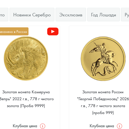
ра, платины на 2026 год
то
Новинки Серебро
Эксклюзив
Год Лошади
Р
чеканено в России
Золотая монета Камеруна
Золотая монета России
Вепрь" 2022 г.в., 7.78 г чистого
"Георгий Победоносец" 2026
данных
золота (Проба 9999)
г.в., 7.78 г чистого золота
(проба 999)
Клубная цена
Клубная цена