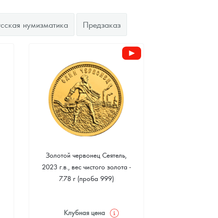
усская нумизматика
Предзаказ
Золотой червонец Сеятель,
2023 г.в., вес чистого золота -
7.78 г (проба 999)
Клубная цена