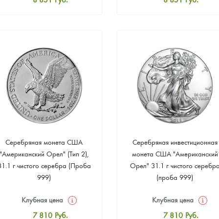
Стандартная цена
Стандартная цена
9 372
Руб.
9 372
Руб.
Цена выкупа
Цена выкупа
Звоните
Звоните
Серебряная монета США
Серебряная инвестиционная
"Американский Орел" (Тип 2),
монета США "Американский
31.1 г чистого серебра (Проба
Орел" 31.1 г чистого серебр
999)
(проба 999)
Клубная цена
Клубная цена
7 810
Руб.
7 810
Руб.