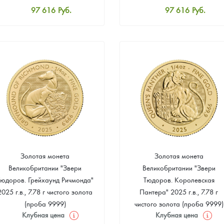
97 616
Руб.
97 616
Руб.
Стандартная цена
Стандартная цена
98 064
Руб.
98 064
Руб.
Цена выкупа
Цена выкупа
91 515
Руб.
92 412
Руб.
Золотая монета
Золотая монета
Великобритании "Звери
Великобритании "Звери
Тюдоров. Грейхаунд Ричмонда"
Тюдоров. Королевская
2025 г.в., 7.78 г чистого золота
Пантера" 2025 г.в., 7.78 г
(проба 9999)
чистого золота (проба 9999)
Клубная цена
Клубная цена