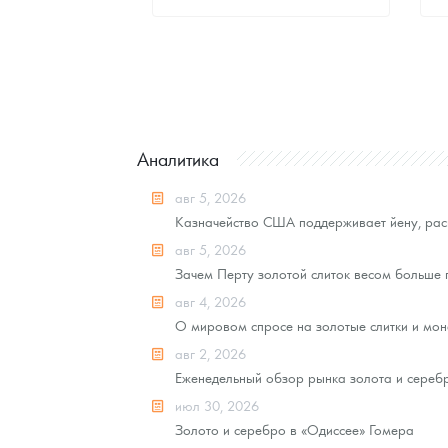
Стандартная цена
8 070
Руб.
Цена выкупа
Звоните
Аналитика
авг 5, 2026
Казначейство США поддерживает йену, рас
авг 5, 2026
Зачем Перту золотой слиток весом больше
авг 4, 2026
О мировом спросе на золотые слитки и моне
авг 2, 2026
Еженедельный обзор рынка золота и серебра
июл 30, 2026
Золото и серебро в «Одиссее» Гомера