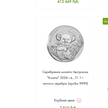
412 449
Руб.
Стандартная цена
414 242
Руб.
Цена выкупа
Но
380 170
Руб.
Серебряная монета Австралии
"Коала" 2026 г.в., 31.1 г
чистого серебра (проба 9999)
Клубная цена
7 810
Руб.