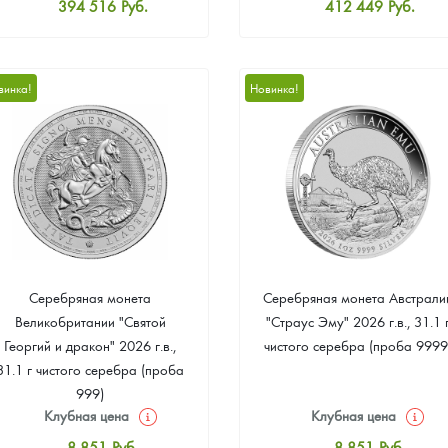
394 516
Руб.
412 449
Руб.
Стандартная цена
Стандартная цена
396 310
Руб.
414 242
Руб.
Цена выкупа
Цена выкупа
винка!
Новинка!
374 791
Руб.
380 170
Руб.
Серебряная монета
Серебряная монета Австрали
Великобритании "Святой
"Страус Эму" 2026 г.в., 31.1 
Георгий и дракон" 2026 г.в.,
чистого серебра (проба 9999
31.1 г чистого серебра (проба
999)
Клубная цена
Клубная цена
8 851
Руб.
8 851
Руб.