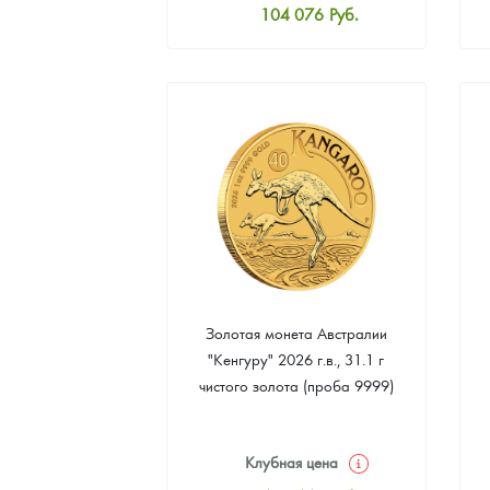
104 076
Руб.
Стандартная цена
104 524
Руб.
Цена выкупа
94 206
Руб.
Золотая монета Австралии
"Кенгуру" 2026 г.в., 31.1 г
чистого золота (проба 9999)
Клубная цена