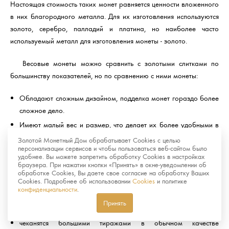
Настоящая стоимость таких монет равняется ценности вложенного
в них благородного металла. Для их изготовления используются
золото, серебро, палладий и платина, но наиболее часто
используемый металл для изготовления монеты - золото.
Весовые монеты можно сравнить с золотыми слитками по
большинству показателей, но по сравнению с ними монеты:
Обладают сложным дизайном, подделка монет гораздо более
сложное дело.
Имеют малый вес и размер, что делает их более удобными в
хранении и реализации.
Золотой Монетный Дом обрабатывает Cookies с целью
персонализации сервисов и чтобы пользоваться веб-сайтом было
удобнее. Вы можете запретить обработку Cookies в настройках
Памятные и инвестиционные монеты отличаются тем, что
браузера. При нажатии кнопки «Принять» в окне-уведомлении об
вторые:
обработке Cookies, Вы даете свое согласие на обработку Ваших
Cookies. Подробнее об использовании
Cookies
и политике
конфиденциальности
.
не пользуются большим спросом у нумизматов
Принять
не имеют художественной ценности
чеканятся большими тиражами в обычном качестве