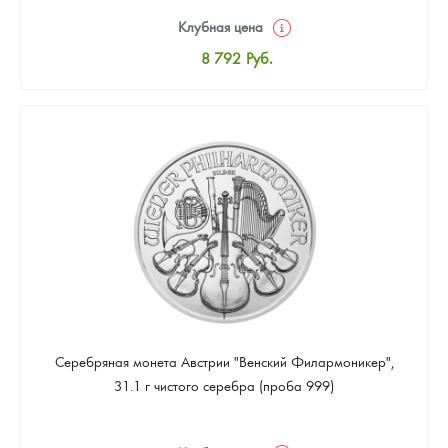
Клубная цена
8 792
Руб.
Стандартная цена
9 309
Руб.
Цена выкупа
Звоните
Серебряная монета Австрии "Венский Филармоникер",
31.1 г чистого серебра (проба 999)