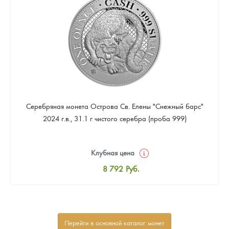
Звоните
Серебряная монета Острова Св. Елены "Снежный барс"
2024 г.в., 31.1 г чистого серебра (проба 999)
Клубная цена
8 792
Руб.
Стандартная цена
9 309
Руб.
Цена выкупа
Перейти в основной каталог монет
Звоните