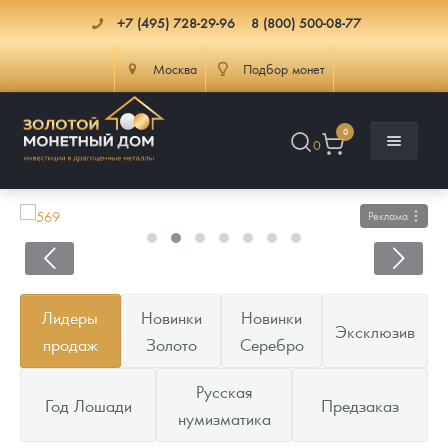
+7 (495) 728-29-96
8 (800) 500-08-77
Москва
Подбор монет
0
0
Реклама
Каталог
Лидеры
Новинки
Новинки
Эксклюзив
Инфо
Каталог Монет
продаж
Золото
Серебро
Доставка
Инвестиционные монеты
Как сделать заказ
Русская
Год Лошади
Предзаказ
нумизматика
Услуги
Памятные и старинные монеты
Подлинность монет
Монеты Россия и СССР