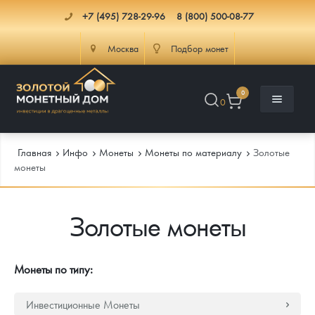
+7 (495) 728-29-96
8 (800) 500-08-77
Москва
Подбор монет
0
0
Главная
Инфо
Монеты
Монеты по материалу
Золотые
монеты
Каталог
Золотые монеты
Инфо
Каталог Монет
Доставка
Инвестиционные монеты
Как сделать заказ
Монеты по типу:
Услуги
Памятные и старинные монеты
Подлинность монет
Монеты Россия и СССР
Инвестиционные Монеты