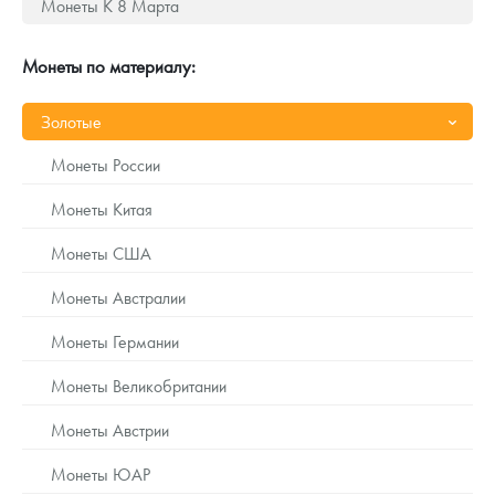
Монеты К 8 Марта
Русская нумизматика
Золотая карманная галерея
Монеты по материалу:
Наборы подарочных и коллекционных монет
Золотые
Монеты и жетоны из недрагоценных металлов
Монеты России
Книги по нумизматике
Монеты Китая
Монеты США
Монеты Австралии
Монеты Германии
Монеты Великобритании
Монеты Австрии
Монеты ЮАР