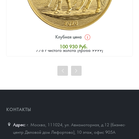
Клубная цена
Золотая монета Камеруна "Верность и Доблесть" 2026 г.в.,
100 930
Руб.
7.78 г чистого золота (проба 9999)
Стандартная цена
101 860
Руб.
Цена выкупа
93 023
Руб.
КОНТАКТЫ
Адрес:
г. Москва, 111024
,
ул. Авиамоторная, д.12 (бизнес-
центр Деловой дом Лефортово), 10 этаж, офис 905А