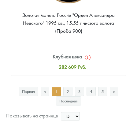
Золотая монета России "Орден Александра
Невского" 1995 г.в., 15.55 г чистого золота
(Проба 900)
Клубная цена
282 609
Руб.
Стандартная цена
284 468
Руб.
Первая
«
1
2
3
4
5
»
Цена выкупа
Последняя
Звоните
Показывать на странице