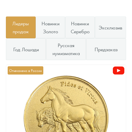
Лидеры
Новинки
Новинки
Эксклюзив
продаж
Золото
Серебро
Русская
Год Лошади
Предзаказ
нумизматика
Отчеканено в России