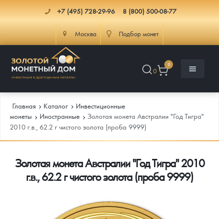
+7 (495) 728-29-96
8 (800) 500-08-77
Москва
Подбор монет
0
0
Главная
Каталог
Инвестиционные
монеты
Иностранные
Золотая монета Австралии "Год Тигра"
2010 г.в., 62.2 г чистого золота (проба 9999)
Каталог
Золотая монета Австралии "Год Тигра" 2010
Инфо
Каталог Монет
г.в., 62.2 г чистого золота (проба 9999)
Доставка
Инвестиционные монеты
Как сделать заказ
Услуги
Памятные и старинные монеты
Подлинность монет
Монеты Россия и СССР