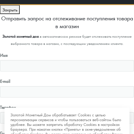
Закрыть
Отправить запрос на отслеживание поступления товара
в магазин
Золотой монетный дом
в автоматическом режиме будет отслеживать поступление
выбранного товара в магазин, с последующим уведомлением клиента.
Имя
E-mail
Телефон
Золотой Монетный Дом обрабатывает Cookies с целью
персонализации сервисов и чтобы пользоваться веб-сайтом было
удобнее. Вы можете запретить обработку Cookies в настройках
браузера. При нажатии кнопки «Принять» в окне-уведомлении об
Город
обработке Cookies, Вы даете свое согласие на обработку Ваших