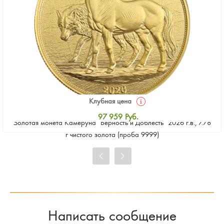
Клубная цена
97 959
Руб.
Золотая монета Камеруна "Верность и Доблесть" 2026 г.в., 7.78
Стандартная цена
г чистого золота (проба 9999)
98 407
Руб.
Цена выкупа
91 250
Руб.
Написать сообщение