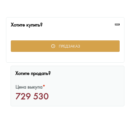
Русская нумизматика
Золотая карманная галерея
Хотите купить?
Наборы подарочных и коллекционных монет
Монеты и жетоны из недрагоценных металлов
ПРЕДЗАКАЗ
Книги по нумизматике
Хотите продать?
Цена выкупа
*
729 530