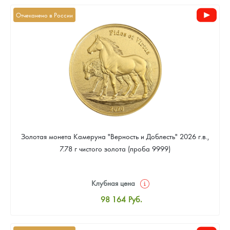
Новости
Монеты и жетоны ЗМД
Клуб ЗМД
Подбор монет
Иностранные
Памятные монеты России и СССР
Отчеканено в России
Котировки
Георгий Победоносец
Гарантии
Информация
Аналитика и события
Монеты стран мира после 1950г
Монеты Царской России
Контакты
Золотой червонец Сеятель
Выкуп монет
Распродажа монет и жетонов
Cтатьи
Курс золота и серебра
Итоги 2025 года. Прогноз курсов золота, серебра, платины на
2026 год
О нас
Золотые слитки
Вопрос - ответ
Георгий Победоносец - динамика цен
Лом выкуп
Выкуп серебряных монет
Аксессуары
Памятка для работы с монетами из драгметаллов
Скупка слитков
Наши преимущества
Гарри Поттер
Условия возврата
Письмо директору
Золотая монета Камеруна "Верность и Доблесть" 2026 г.в.,
Год Лошади
Монеты
Пресс-служба
7.78 г чистого золота (проба 9999)
Флот: ледоколы и корабли
Политика конфиденциальности
Клубная цена
Жетоны "Необыкновенные обитатели глубин"
Политика использования Cookies
98 164
Руб.
Стандартная цена
Ювелирные изделия
Положение по обработке и защите персональных данных
98 612
Руб.