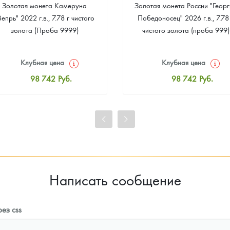
Золотая монета Камеруна
Золотая монета России "Георг
Вепрь" 2022 г.в., 7.78 г чистого
Победоносец" 2026 г.в., 7.78
золота (Проба 9999)
чистого золота (проба 999)
Клубная цена
Клубная цена
98 742
Руб.
98 742
Руб.
Стандартная цена
Стандартная цена
99 204
Руб.
99 204
Руб.
Цена выкупа
Цена выкупа
92 455
Руб.
93 380
Руб.
Написать сообщение
ез css