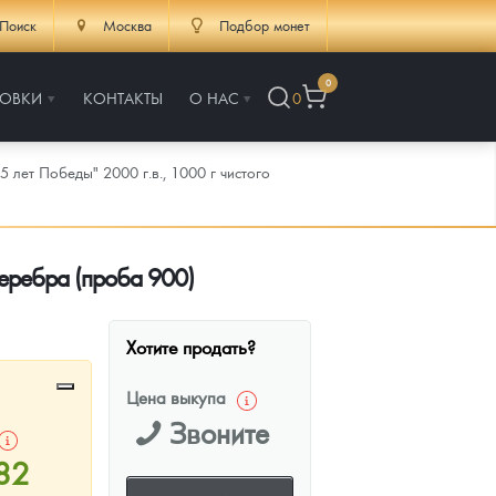
Поиск
Москва
Подбор монет
0
РОВКИ
КОНТАКТЫ
О НАС
0
 лет Победы" 2000 г.в., 1000 г чистого
серебра (проба 900)
Хотите продать?
Цена выкупа
Звоните
82