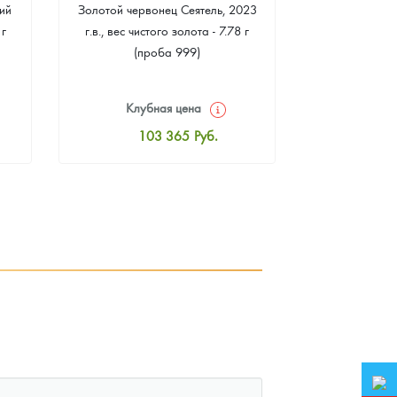
ий
Золотой червонец Сеятель, 2023
Золотая 
 г
г.в., вес чистого золота - 7.78 г
"Филармонике
(проба 999)
г чистого зо
Клубная цена
Клуб
103 365
Руб.
10
Стандартная цена
Стан
103 827
Руб.
10
Цена выкупа
Ц
93 380
Руб.
9