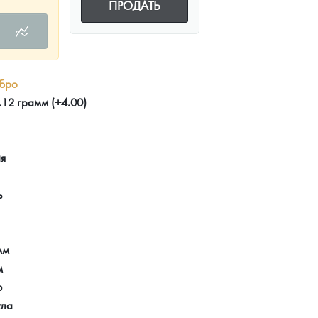
ПРОДАТЬ
бро
12 грамм (+4.00)
ия
ь
мм
м
ф
ула