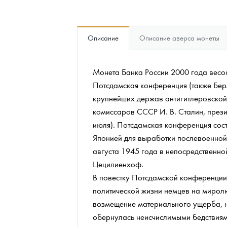
Наборы подарочных и коллекционных монет
Описание
Описание аверса монеты
Монеты и жетоны из недрагоценных металлов
Книги по нумизматике
Монета Банка России 2000 года весом
Потсдамская конференция (также Берл
крупнейших держав антигитлеровской
комиссаров СССР И. В. Сталин, презид
июля). Потсдамская конференция сост
Японией для выработки послевоенной
августа 1945 года в непосредственно
Цецилиенхоф.
В повестку Потсдамской конференции
политической жизни немцев на мирол
возмещение материального ущерба, на
обернулась неисчислимыми бедствиям