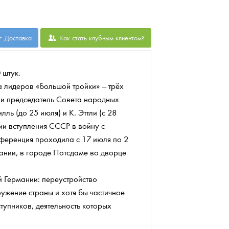
Доставка
Как стать клубным клиентом?
 штук.
а лидеров «большой тройки» — трёх
ли председатель Совета народных
ль (до 25 июля) и К. Эттли (с 28
ии вступления СССР в войну с
ференция проходила с 17 июля по 2
ании, в городе Потсдаме во дворце
 Германии: переустройство
ужение страны и хотя бы частичное
тупников, деятельность которых