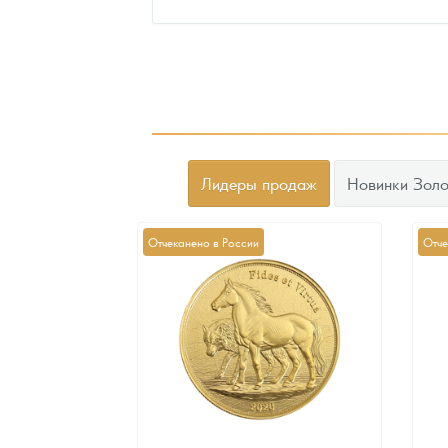
Лидеры продаж
Новинки Золо
Отчеканено в России
Отче