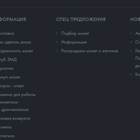
ФОРМАЦИЯ
СПЕЦ ПРЕДЛОЖЕНИЯ
НО
оставка
Подбор монет
Ан
ак сделать заказ
Информация
Cт
одлинность монет
Распродажа монет и жетонов
Ге
По
луб ЗМД
ди
арантии
Ко
ыкуп монет
опрос - ответ
амятка для работы
 монетами
з драгметаллов
словия возврата
онеты
олитика