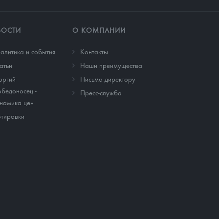
ВОСТИ
О КОМПАНИИ
алитика и события
Контакты
атьи
Наши преимущества
оргий
Письмо директору
бедоносец -
Пресс-служба
намика цен
тировки