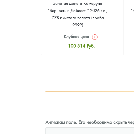
а Острова Св.
Золотая монета Камеруна
рс" 2024 г.в.,
"Верность и Доблесть" 2026 г.в.,
"
еребра (проба
7.78 г чистого золота (проба
9999)
цена
Клубная цена
7
Руб.
100 314
Руб.
ная цена
Стандартная цена
7
Руб.
101 238
Руб.
ыкупа
Цена выкупа
оните
92 455
Руб.
Антиспам поле. Его необходимо скрыть чер