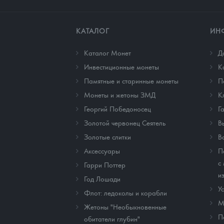
КАТАЛОГ
ИН
Каталог Монет
Д
Инвестиционные монеты
К
Памятные и старинные монеты
П
Монеты и жетоны ЗМД
К
Георгий Победоносец
Г
Золотой червонец Сеятель
В
Золотые слитки
В
Аксессуары
П
с
Гарри Поттер
и
Год Лошади
У
Флот: ледоколы и корабли
М
Жетоны "Необыкновенные
П
обитатели глубин"