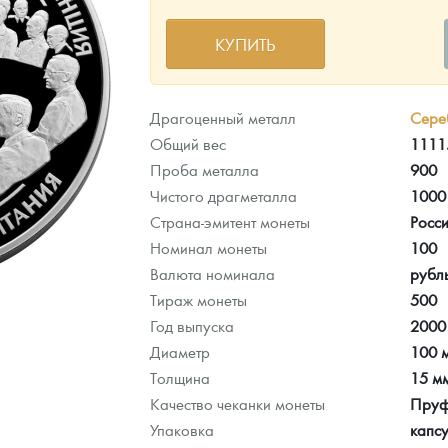
КУПИТЬ
ра, платины на 2026 год
Драгоценный металл
Сере
Общий вес
1111.
Проба металла
900
Чистого драгметалла
1000
Страна-эмитент монеты
Росс
Номинал монеты
100
Валюта номинала
рубл
Тираж монеты
500
Год выпуска
2000
Диаметр
100 
данных
Толщина
15 м
Качество чеканки монеты
Пру
Упаковка
капс