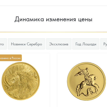
Динамика изменения цены
то
Новинки Серебро
Эксклюзив
Год Лошади
Р
канено в России