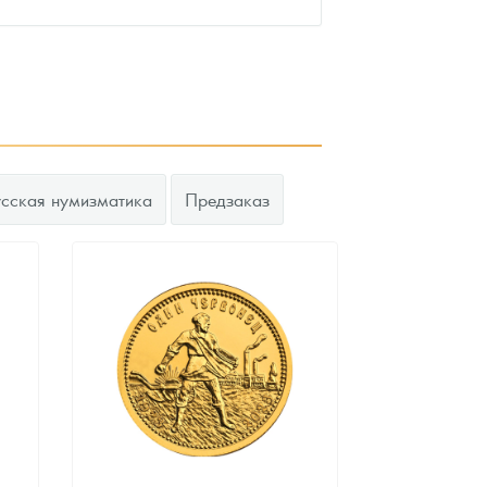
усская нумизматика
Предзаказ