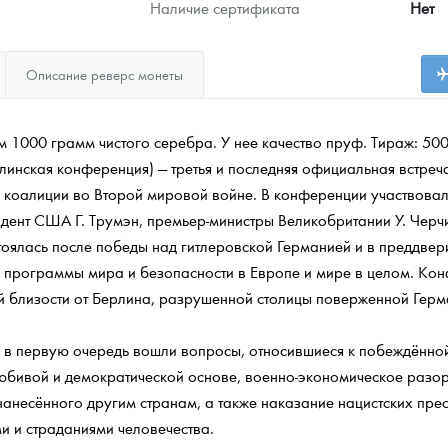
Наличие сертификата
Нет
Описание реверс монеты
 1000 грамм чистого серебра. У нее качество пруф. Тираж: 500
инская конференция) — третья и последняя официальная встреч
 коалиции во Второй мировой войне. В конференции участвова
ент США Г. Трумэн, премьер-министры Великобритании У. Черчил
оялась после победы над гитлеровской Германией и в преддвер
 программы мира и безопасности в Европе и мире в целом. Кон
й близости от Берлина, разрушенной столицы поверженной Герм
 в первую очередь вошли вопросы, относившиеся к побеждённой
юбивой и демократической основе, военно-экономическое разор
несённого другим странам, а также наказание нацистских прес
и и страданиями человечества.