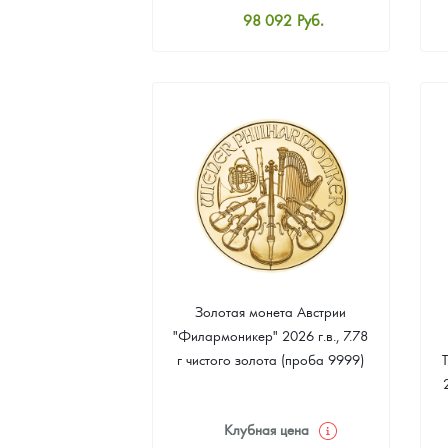
98 092
Руб.
Наборы подарочных и коллекционных монет
Стандартная цена
98 540
Руб.
Монеты и жетоны из недрагоценных металлов
Цена выкупа
Книги по нумизматике
91 374
Руб.
Золотая монета Австрии
"Филармоникер" 2026 г.в., 7.78
г чистого золота (проба 9999)
Клубная цена