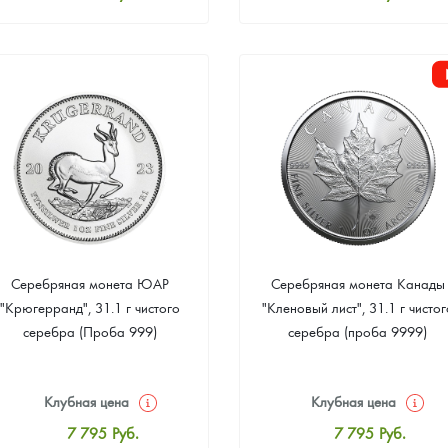
Стандартная цена
Стандартная цена
8 055
Руб.
8 055
Руб.
Цена выкупа
Цена выкупа
Звоните
Звоните
Серебряная монета ЮАР
Серебряная монета Канады
"Крюгерранд", 31.1 г чистого
"Кленовый лист", 31.1 г чистог
серебра (Проба 999)
серебра (проба 9999)
Клубная цена
Клубная цена
7 795
Руб.
7 795
Руб.