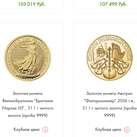
103 019
Руб.
107 499
Руб.
Стандартная цена
Стандартная цена
103 915
Руб.
108 394
Руб.
Цена выкупа
Цена выкупа
Звоните
Звоните
Золотая монета
Золотая монета Австрии
Великобритании "Британия
"Филармоникер" 2026 г.в.,
(Чарльз III)" , 31.1 г чистого
31.1 г чистого золота (проба
золота (проба 9999)
9999)
Клубная цена
Клубная цена