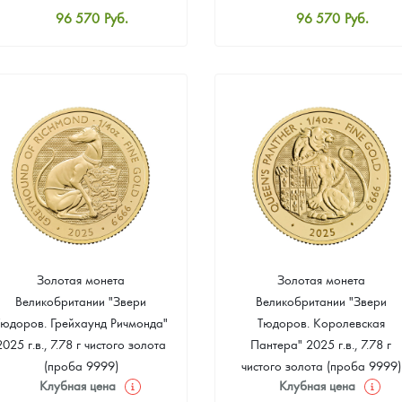
96 570
Руб.
96 570
Руб.
Стандартная цена
Стандартная цена
97 017
Руб.
97 017
Руб.
Цена выкупа
Цена выкупа
91 374
Руб.
92 270
Руб.
Золотая монета
Золотая монета
Великобритании "Звери
Великобритании "Звери
Тюдоров. Грейхаунд Ричмонда"
Тюдоров. Королевская
2025 г.в., 7.78 г чистого золота
Пантера" 2025 г.в., 7.78 г
(проба 9999)
чистого золота (проба 9999)
Клубная цена
Клубная цена