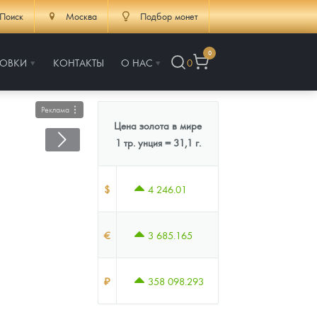
Поиск
Москва
Подбор монет
0
РОВКИ
КОНТАКТЫ
О НАС
0
Реклама
Цена золота в мире
1 тр. унция = 31,1 г.
$
4 246.01
€
3 685.165
₽
358 098.293