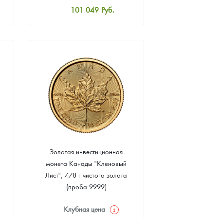
101 049
Руб.
Стандартная цена
101 497
Руб.
Цена выкупа
92 270
Руб.
Золотая инвестиционная
монета Канады "Кленовый
Лист", 7.78 г чистого золота
(проба 9999)
Клубная цена