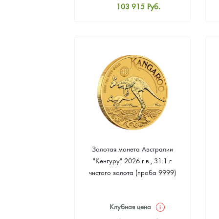
103 915
Руб.
Стандартная цена
104 363
Руб.
Цена выкупа
94 061
Руб.
Золотая монета Австралии
"Кенгуру" 2026 г.в., 31.1 г
чистого золота (проба 9999)
Клубная цена