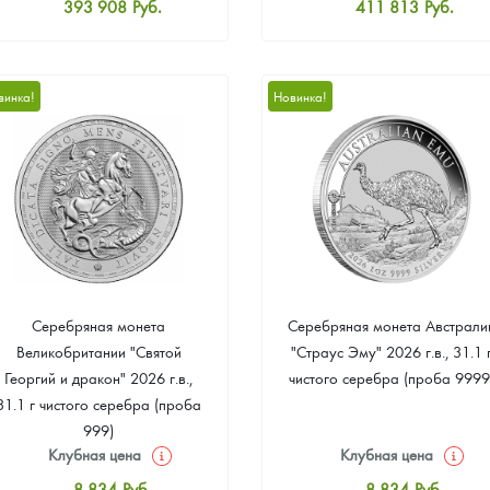
393 908
Руб.
411 813
Руб.
Стандартная цена
Стандартная цена
395 699
Руб.
413 604
Руб.
Цена выкупа
Цена выкупа
винка!
Новинка!
374 213
Руб.
379 584
Руб.
Серебряная монета
Серебряная монета Австрали
Великобритании "Святой
"Страус Эму" 2026 г.в., 31.1 
Георгий и дракон" 2026 г.в.,
чистого серебра (проба 9999
31.1 г чистого серебра (проба
999)
Клубная цена
Клубная цена
8 834
Руб.
8 834
Руб.