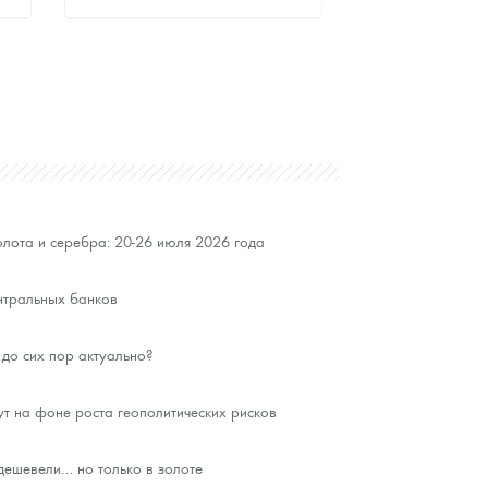
Стандартная цена
9 354
Руб.
Цена выкупа
Звоните
лота и серебра: 20-26 июля 2026 года
нтральных банков
до сих пор актуально?
ут на фоне роста геополитических рисков
ешевели… но только в золоте