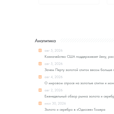
Стандартная цена
8 055
Руб.
Цена выкупа
Звоните
Аналитика
авг 5, 2026
Казначейство США поддерживает йену, рас
авг 5, 2026
Зачем Перту золотой слиток весом больше
авг 4, 2026
О мировом спросе на золотые слитки и моне
авг 2, 2026
Еженедельный обзор рынка золота и серебра
июл 30, 2026
Золото и серебро в «Одиссее» Гомера