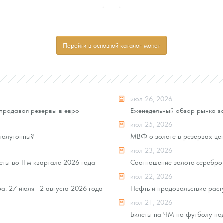
Стандартная цена
Стандартная цена
8 055
Руб.
8 055
Руб.
Цена выкупа
Цена выкупа
Перейти в основной каталог монет
Звоните
Звоните
июл 26, 2026
продавая резервы в евро
Еженедельный обзор рынка зо
июл 25, 2026
 полутонны?
МВФ о золоте в резервах це
июл 23, 2026
ты во II-м квартале 2026 года
Соотношение золото-серебро 
июл 22, 2026
: 27 июля - 2 августа 2026 года
Нефть и продовольствие раст
июл 21, 2026
Билеты на ЧМ по футболу под