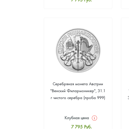
Стандартная цена
8 055
Руб.
Цена выкупа
Звоните
Серебряная монета Австрии
"Венский Филармоникер", 31.1
г чистого серебра (проба 999)
Клубная цена
7 795
Руб.