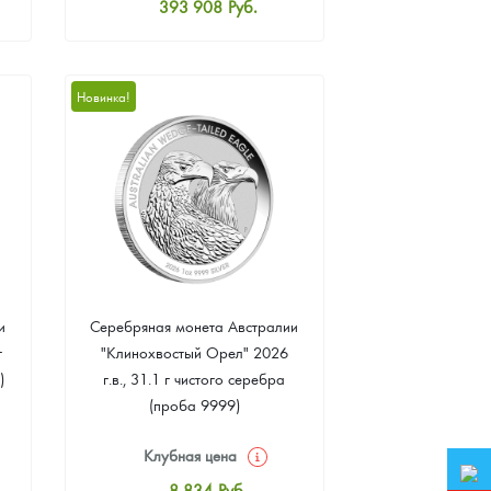
393 908
Руб.
Стандартная цена
395 699
Руб.
Цена выкупа
Новинка!
374 213
Руб.
и
Серебряная монета Австралии
г
"Клинохвостый Орел" 2026
)
г.в., 31.1 г чистого серебра
(проба 9999)
Клубная цена
8 834
Руб.