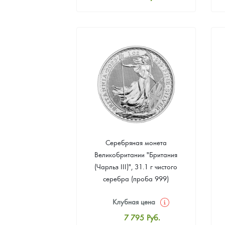
Стандартная цена
8 055
Руб.
Цена выкупа
4 677
Руб.
Серебряная монета
Великобритании "Британия
(Чарльз III)", 31.1 г чистого
серебра (проба 999)
Клубная цена
7 795
Руб.