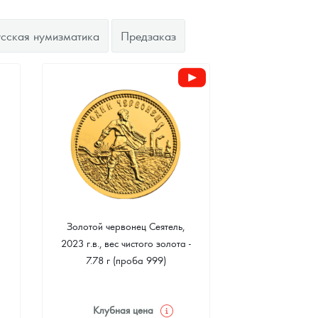
усская нумизматика
Предзаказ
Золотой червонец Сеятель,
2023 г.в., вес чистого золота -
7.78 г (проба 999)
Клубная цена