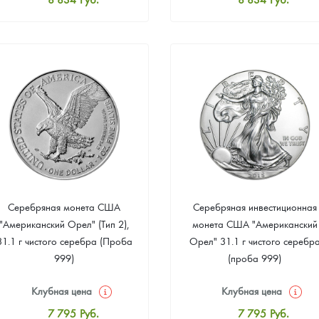
Стандартная цена
Стандартная цена
9 354
Руб.
9 354
Руб.
Цена выкупа
Цена выкупа
Звоните
Звоните
Серебряная монета США
Серебряная инвестиционная
"Американский Орел" (Тип 2),
монета США "Американский
31.1 г чистого серебра (Проба
Орел" 31.1 г чистого серебр
999)
(проба 999)
Клубная цена
Клубная цена
7 795
Руб.
7 795
Руб.