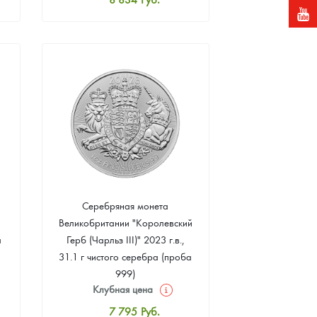
Стандартная цена
9 354
Руб.
Цена выкупа
Звоните
Серебряная монета
Великобритании "Королевский
а
Герб (Чарльз III)" 2023 г.в.,
31.1 г чистого серебра (проба
999)
Клубная цена
7 795
Руб.