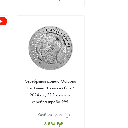
Стандартная цена
8 055
Руб.
Цена выкупа
Звоните
Серебряная монета Острова
о
Св. Елены "Снежный барс"
2024 г.в., 31.1 г чистого
серебра (проба 999)
Клубная цена
8 834
Руб.