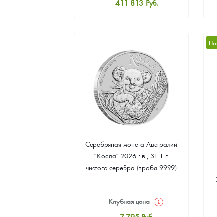
411 813
Руб.
Стандартная цена
413 604
Руб.
Цена выкупа
Но
379 584
Руб.
Серебряная монета Австралии
"Коала" 2026 г.в., 31.1 г
чистого серебра (проба 9999)
Клубная цена
7 795
Руб.