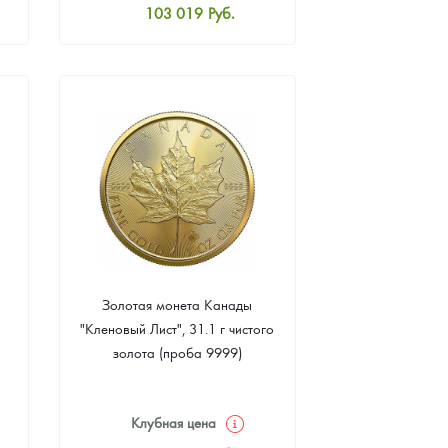
103 019
Руб.
Стандартная цена
103 467
Руб.
Цена выкупа
92 270
Руб.
Золотая монета Канады
"Кленовый Лист", 31.1 г чистого
золота (проба 9999)
Клубная цена