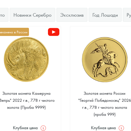
ра, платины на 2026 год
то
Новинки Серебро
Эксклюзив
Год Лошади
Р
чеканено в России
Золотая монета Камеруна
Золотая монета России
Вепрь" 2022 г.в., 7.78 г чистого
"Георгий Победоносец" 2026
данных
золота (Проба 9999)
г.в., 7.78 г чистого золота
(проба 999)
Клубная цена
Клубная цена