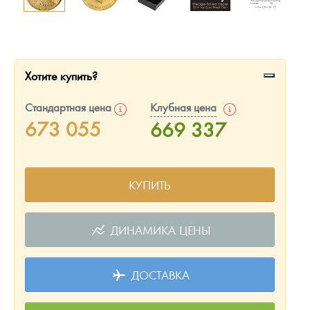
Русская нумизматика
Золотая карманная галерея
Наборы подарочных и коллекционных монет
Хотите купить?
Монеты и жетоны из недрагоценных металлов
Стандартная цена
Клубная цена
673 055
669 337
Книги по нумизматике
КУПИТЬ
ДИНАМИКА ЦЕНЫ
ДОСТАВКА