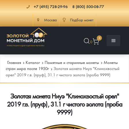
+7 (495) 728-29-96
8 (800) 500-08-77
Москва
Подбор монет
0
0
Главная
Каталог
Памятные и старинные монеты
Монеты
стран мира после 1950г
Золотая монета Ниуэ "Клинохвостый
орел" 2019 г.в. (пруф), 31.1 г чистого золота (проба 9999)
Каталог
Золотая монета Ниуэ "Клинохвостый орел"
Инфо
Каталог Монет
2019 г.в. (пруф), 31.1 г чистого золота (проба
Доставка
Инвестиционные монеты
Как сделать заказ
9999)
Услуги
Памятные и старинные монеты
Подлинность монет
Монеты Россия и СССР