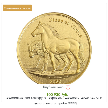
Отчеканено в России
Клубная цена
100 930
Руб.
Золотая монета Камеруна "Верность и Доблесть" 2026 г.в., 7.78
Стандартная цена
г чистого золота (проба 9999)
101 860
Руб.