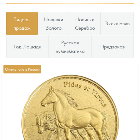
Лидеры
Новинки
Новинки
Эксклюзив
продаж
Золото
Серебро
Русская
Год Лошади
Предзаказ
нумизматика
Отчеканено в России