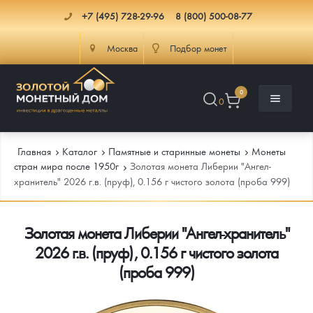
+7 (495) 728-29-96
8 (800) 500-08-77
Москва
Подбор монет
0
0
Главная
Каталог
Памятные и старинные монеты
Монеты
стран мира после 1950г
Золотая монета Либерии "Ангел-
хранитель" 2026 г.в. (пруф), 0.156 г чистого золота (проба 999)
Каталог
Золотая монета Либерии "Ангел-хранитель"
Инфо
Каталог Монет
2026 г.в. (пруф), 0.156 г чистого золота
Доставка
Инвестиционные монеты
Как сделать заказ
(проба 999)
Услуги
Памятные и старинные монеты
Подлинность монет
Монеты Россия и СССР