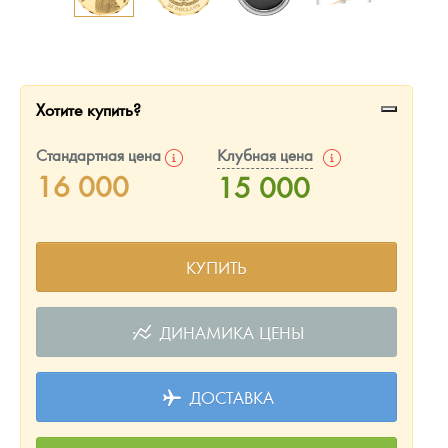
Русская нумизматика
Золотая карманная галерея
Наборы подарочных и коллекционных монет
Хотите купить?
Монеты и жетоны из недрагоценных металлов
Стандартная цена
Клубная цена
16 000
15 000
Книги по нумизматике
КУПИТЬ
ДИНАМИКА ЦЕНЫ
ДОСТАВКА