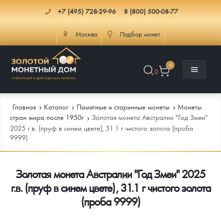
+7 (495) 728-29-96
8 (800) 500-08-77
Москва
Подбор монет
0
0
Главная
Каталог
Памятные и старинные монеты
Монеты
стран мира после 1950г
Золотая монета Австралии "Год Змеи"
2025 г.в. (пруф в синем цвете), 31.1 г чистого золота (проба
9999)
Каталог
Инфо
Каталог Монет
Золотая монета Австралии "Год Змеи" 2025
г.в. (пруф в синем цвете), 31.1 г чистого золота
Доставка
Инвестиционные монеты
Как сделать заказ
(проба 9999)
Услуги
Памятные и старинные монеты
Подлинность монет
Монеты Россия и СССР