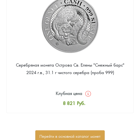
Звоните
Серебряная монета Острова Св. Елены "Снежный барс"
2024 г.в., 31.1 г чистого серебра (проба 999)
Клубная цена
8 821
Руб.
Стандартная цена
9 340
Руб.
Цена выкупа
Перейти в основной каталог монет
Звоните