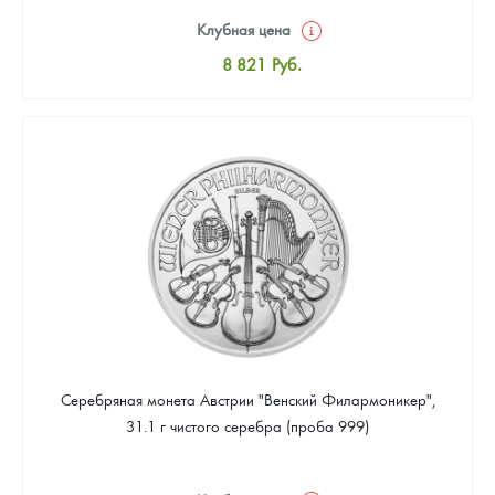
Клубная цена
8 821
Руб.
Стандартная цена
9 340
Руб.
Цена выкупа
Звоните
Серебряная монета Австрии "Венский Филармоникер",
31.1 г чистого серебра (проба 999)