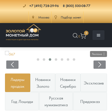
+7 (495) 728-29-96
8 (800) 500-08-77
Москва
Подбор монет
0
0
Реклама
Каталог
Лидеры
Новинки
Новинки
Эксклюзив
Инфо
Каталог Монет
продаж
Золото
Серебро
Доставка
Инвестиционные монеты
Как сделать заказ
Русская
Год Лошади
Предзаказ
нумизматика
Услуги
Памятные и старинные монеты
Подлинность монет
Монеты Россия и СССР