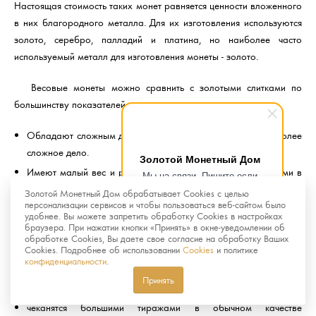
Настоящая стоимость таких монет равняется ценности вложенного
в них благородного металла. Для их изготовления используются
золото, серебро, палладий и платина, но наиболее часто
используемый металл для изготовления монеты - золото.
Весовые монеты можно сравнить с золотыми слитками по
большинству показателей, но по сравнению с ними монеты:
Обладают сложным дизайном, подделка монет гораздо более
сложное дело.
Золотой Монетный Дом
Имеют малый вес и размер, что делает их более удобными в
Мы на связи. Пишите если
хранении и реализации.
возникнут любые вопросы.
Золотой Монетный Дом обрабатывает Cookies с целью
Рады помочь.
персонализации сервисов и чтобы пользоваться веб-сайтом было
удобнее. Вы можете запретить обработку Cookies в настройках
Памятные и инвестиционные монеты отличаются тем, что
браузера. При нажатии кнопки «Принять» в окне-уведомлении об
вторые:
обработке Cookies, Вы даете свое согласие на обработку Ваших
Cookies. Подробнее об использовании
Cookies
и политике
конфиденциальности
.
не пользуются большим спросом у нумизматов
Принять
не имеют художественной ценности
чеканятся большими тиражами в обычном качестве