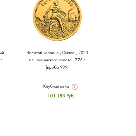
ий
Золотой червонец Сеятель, 2023
Золотая 
 г
г.в., вес чистого золота - 7.78 г
"Филармонике
(проба 999)
г чистого зо
Клубная цена
Клуб
101 183
Руб.
10
Стандартная цена
Стан
101 631
Руб.
10
Цена выкупа
Ц
92 392
Руб.
9