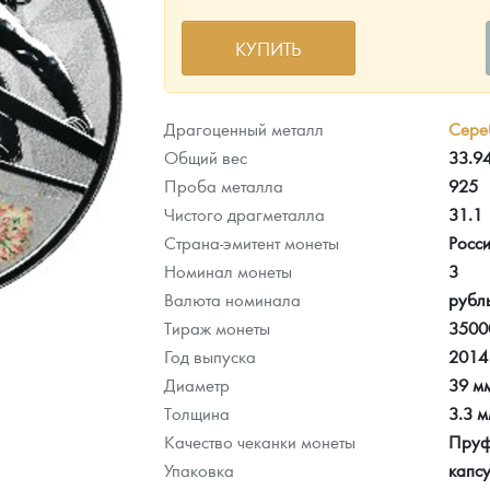
КУПИТЬ
ра, платины на 2026 год
Драгоценный металл
Сере
Общий вес
33.94
Проба металла
925
Чистого драгметалла
31.1
Страна-эмитент монеты
Росс
Номинал монеты
3
Валюта номинала
рубл
Тираж монеты
3500
Год выпуска
2014
Диаметр
39 м
данных
Толщина
3.3 
Качество чеканки монеты
Пру
Упаковка
капс