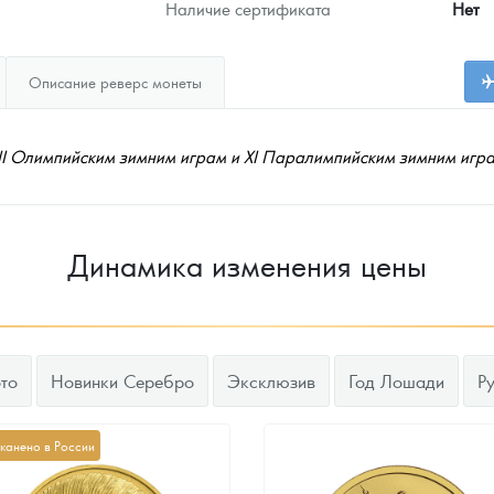
Наличие сертификата
Нет
Описание реверс монеты
I Олимпийским зимним играм и XI Паралимпийским зимним играм
Динамика изменения цены
то
Новинки Серебро
Эксклюзив
Год Лошади
Р
канено в России