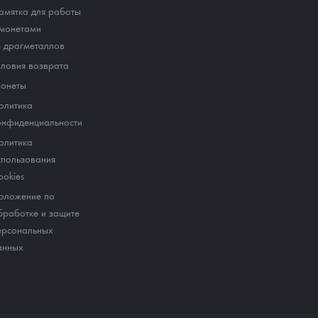
амятка для работы
 монетами
з драгметаллов
словия возврата
онеты
олитика
онфиденциальности
олитика
спользования
ookies
оложение по
бработке и защите
ерсональных
анных