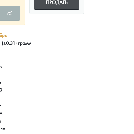
ПРОДАТЬ
бро
 (±0.31) грамм
ия
ь
0
м
мм
ф
ула