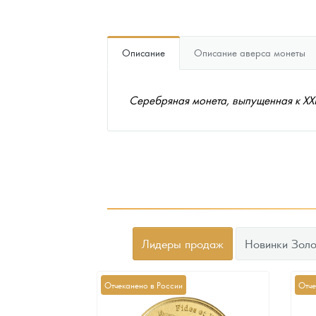
Наборы подарочных и коллекционных монет
Описание
Описание аверса монеты
Монеты и жетоны из недрагоценных металлов
Книги по нумизматике
Серебряная монета, выпущенная к XXI
Лидеры продаж
Новинки Золо
Отчеканено в России
Отче