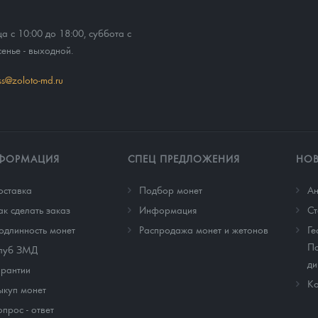
ца с 10:00 до 18:00, суббота с
сенье - выходной.
ss@zoloto-md.ru
ФОРМАЦИЯ
СПЕЦ ПРЕДЛОЖЕНИЯ
НО
оставка
Подбор монет
Ан
ак сделать заказ
Информация
Cт
одлинность монет
Распродажа монет и жетонов
Ге
По
луб ЗМД
ди
арантии
Ко
ыкуп монет
опрос - ответ