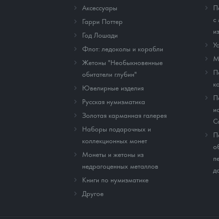
Аксессуары
П
с
Гарри Поттер
и
Год Лошади
У
Флот: ледоколы и корабли
М
Жетоны "Необыкновенные
П
обитатели глубин"
к
Ювелирные изделия
П
Русская нумизматика
и
Золотая карманная галерея
C
Наборы подарочных и
П
коллекционных монет
о
Монеты и жетоны из
п
недрагоценных металлов
д
Книги по нумизматике
Другое