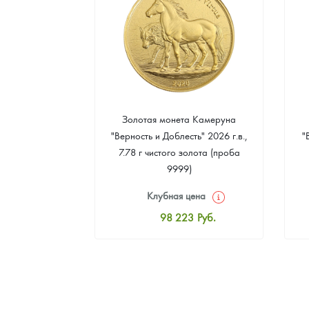
а Острова Св.
Золотая монета Камеруна
рс" 2024 г.в.,
"Верность и Доблесть" 2026 г.в.,
"
еребра (проба
7.78 г чистого золота (проба
9999)
цена
Клубная цена
0
Руб.
98 223
Руб.
ная цена
Стандартная цена
8
Руб.
98 671
Руб.
ыкупа
Цена выкупа
оните
91 495
Руб.