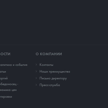
ВОСТИ
О КОМПАНИИ
алитика и события
Контакты
атьи
Наши преимущества
оргий
Письмо директору
бедоносец -
Пресс-служба
намика цен
тировки