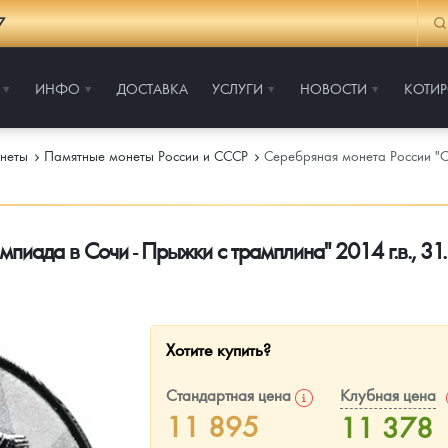
7
ИНФО
ДОСТАВКА
УСЛУГИ
НОВОСТИ
КОТИ
неты
Памятные монеты России и СССР
Серебряная монета России "
пиада в Сочи - Прыжки с трамплина" 2014 г.в., 31.
Хотите купить?
Стандартная цена
Клубная цена
11 895
11 378