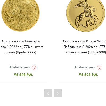
Золотая монета Камеруна
Золотая монета России "Георг
Вепрь" 2022 г.в., 7.78 г чистого
Победоносец" 2026 г.в., 7.78
золота (Проба 9999)
чистого золота (проба 999)
Клубная цена
Клубная цена
96 698
Руб.
96 698
Руб.
Стандартная цена
Стандартная цена
97 146
Руб.
97 146
Руб.
Цена выкупа
Цена выкупа
91 495
Руб.
92 392
Руб.