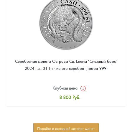
Звоните
Серебряная монета Острова Св. Елены "Снежный барс"
2024 г.в., 31.1 г чистого серебра (проба 999)
Клубная цена
8 800
Руб.
Стандартная цена
9 318
Руб.
Цена выкупа
Перейти в основной каталог монет
Звоните