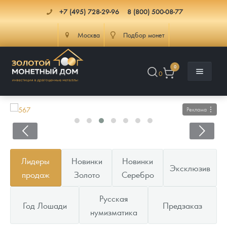
+7 (495) 728-29-96
8 (800) 500-08-77
Москва
Подбор монет
0
0
Реклама
Каталог
Лидеры
Новинки
Новинки
Эксклюзив
Инфо
Каталог Монет
продаж
Золото
Серебро
Доставка
Инвестиционные монеты
Как сделать заказ
Русская
Год Лошади
Предзаказ
нумизматика
Услуги
Памятные и старинные монеты
Подлинность монет
Монеты Россия и СССР