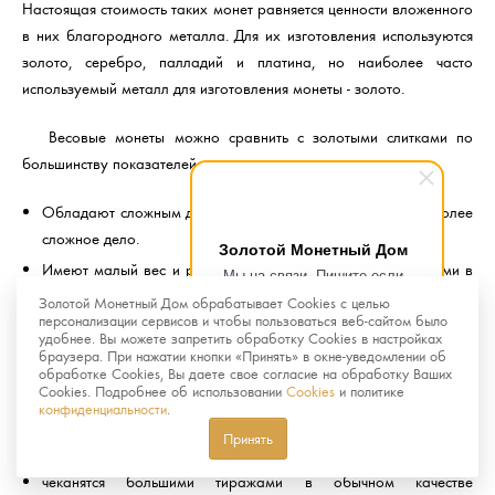
Настоящая стоимость таких монет равняется ценности вложенного
в них благородного металла. Для их изготовления используются
золото, серебро, палладий и платина, но наиболее часто
используемый металл для изготовления монеты - золото.
Весовые монеты можно сравнить с золотыми слитками по
большинству показателей, но по сравнению с ними монеты:
Обладают сложным дизайном, подделка монет гораздо более
сложное дело.
Золотой Монетный Дом
Имеют малый вес и размер, что делает их более удобными в
Мы на связи. Пишите если
хранении и реализации.
возникнут любые вопросы.
Золотой Монетный Дом обрабатывает Cookies с целью
Рады помочь.
персонализации сервисов и чтобы пользоваться веб-сайтом было
удобнее. Вы можете запретить обработку Cookies в настройках
Памятные и инвестиционные монеты отличаются тем, что
браузера. При нажатии кнопки «Принять» в окне-уведомлении об
вторые:
обработке Cookies, Вы даете свое согласие на обработку Ваших
Cookies. Подробнее об использовании
Cookies
и политике
конфиденциальности
.
не пользуются большим спросом у нумизматов
Принять
не имеют художественной ценности
чеканятся большими тиражами в обычном качестве