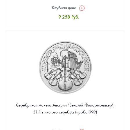
Клубная цена
9 258
Руб.
Стандартная цена
9 803
Руб.
Цена выкупа
Звоните
Серебряная монета Австрии "Венский Филармоникер",
31.1 г чистого серебра (проба 999)