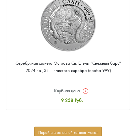
Звоните
Серебряная монета Острова Св. Елены "Снежный барс"
2024 г.в., 31.1 г чистого серебра (проба 999)
Клубная цена
9 258
Руб.
Стандартная цена
9 803
Руб.
Цена выкупа
Перейти в основной каталог монет
Звоните