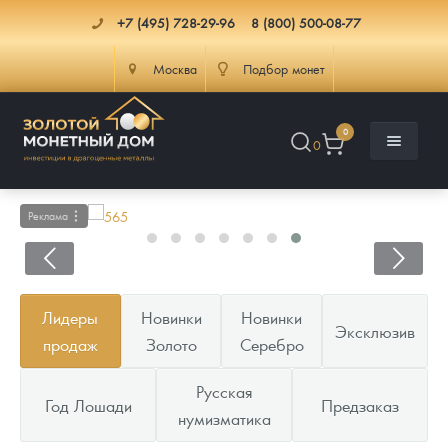
+7 (495) 728-29-96
8 (800) 500-08-77
Москва
Подбор монет
0
0
Реклама
Каталог
Лидеры
Новинки
Новинки
Эксклюзив
Инфо
Каталог Монет
продаж
Золото
Серебро
Доставка
Инвестиционные монеты
Как сделать заказ
Русская
Год Лошади
Предзаказ
нумизматика
Услуги
Памятные и старинные монеты
Подлинность монет
Монеты Россия и СССР