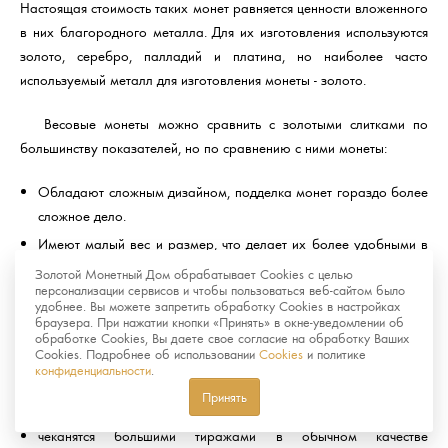
Настоящая стоимость таких монет равняется ценности вложенного
в них благородного металла. Для их изготовления используются
золото, серебро, палладий и платина, но наиболее часто
используемый металл для изготовления монеты - золото.
Весовые монеты можно сравнить с золотыми слитками по
большинству показателей, но по сравнению с ними монеты:
Обладают сложным дизайном, подделка монет гораздо более
сложное дело.
Имеют малый вес и размер, что делает их более удобными в
хранении и реализации.
Золотой Монетный Дом обрабатывает Cookies с целью
персонализации сервисов и чтобы пользоваться веб-сайтом было
удобнее. Вы можете запретить обработку Cookies в настройках
Памятные и инвестиционные монеты отличаются тем, что
браузера. При нажатии кнопки «Принять» в окне-уведомлении об
вторые:
обработке Cookies, Вы даете свое согласие на обработку Ваших
Cookies. Подробнее об использовании
Cookies
и политике
конфиденциальности
.
не пользуются большим спросом у нумизматов
Принять
не имеют художественной ценности
чеканятся большими тиражами в обычном качестве