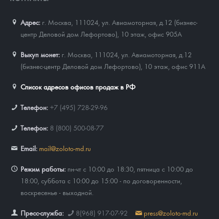
Новости
Монеты и жетоны ЗМД
Клуб ЗМД
Подбор монет
Иностранные
Памятные монеты России и СССР
Адрес:
г. Москва, 111024
,
ул. Авиамоторная, д.12 (бизнес-
Котировки
Георгий Победоносец
Гарантии
Информация
Аналитика и события
Монеты стран мира после 1950г
Монеты Царской России
центр Деловой дом Лефортово), 10 этаж, офис 905А
Контакты
Золотой червонец Сеятель
Выкуп монет
Распродажа монет и жетонов
Cтатьи
Курс золота и серебра
Итоги 2025 года. Прогноз курсов золота, серебра, платины на
Выкуп монет:
г. Москва, 111024, ул. Авиамоторная, д.12
2026 год
(бизнес-центр Деловой дом Лефортово), 10 этаж, офис 911А
О нас
Золотые слитки
Вопрос - ответ
Георгий Победоносец - динамика цен
Лом выкуп
Выкуп серебряных монет
Список адресов офисов продаж в РФ
Аксессуары
Памятка для работы с монетами из драгметаллов
Скупка слитков
Наши преимущества
Телефон:
+7 (495) 728-29-96
Гарри Поттер
Условия возврата
Письмо директору
Телефон:
8 (800) 500-08-77
Год Лошади
Монеты
Пресс-служба
Email:
mail@zoloto-md.ru
Флот: ледоколы и корабли
Политика конфиденциальности
Режим работы:
пн-чт с 10:00 до 18:30, пятница с 10:00 до
Жетоны "Необыкновенные обитатели глубин"
Политика использования Cookies
18:00, суббота с 10:00 до 15:00 - по договоренности,
воскресенье - выходной.
Ювелирные изделия
Положение по обработке и защите персональных данных
Пресс-служба:
8(968) 917-07-92
press@zoloto-md.ru