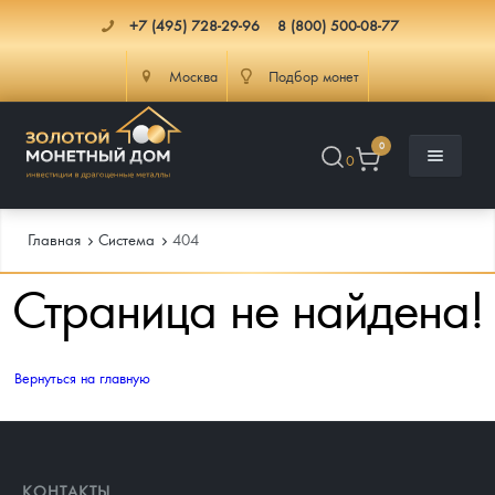
+7 (495) 728-29-96
8 (800) 500-08-77
Москва
Подбор монет
0
0
Главная
Система
404
Страница не найдена!
Каталог
Инфо
Каталог Монет
Вернуться на главную
Доставка
Инвестиционные монеты
Как сделать заказ
Услуги
Памятные и старинные монеты
Подлинность монет
Монеты Россия и СССР
КОНТАКТЫ