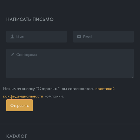
Русская нумизматика
Золотая карманная галерея
НАПИСАТЬ ПИСЬМО
Наборы подарочных и коллекционных монет
Монеты и жетоны из недрагоценных металлов
Книги по нумизматике
Нажимая кнопку "Отправить", вы соглашаетесь
политикой
конфиденциальности
компании.
Отправить
КАТАЛОГ