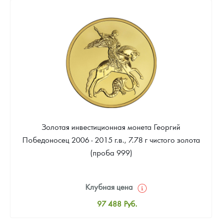
Русская нумизматика
98 884
Руб.
Цена выкупа
Золотая карманная галерея
93 953
Руб.
Наборы подарочных и коллекционных монет
Монеты и жетоны из недрагоценных металлов
Книги по нумизматике
Золотая инвестиционная монета Георгий
Победоносец 2006 - 2015 г.в., 7.78 г чистого золота
(проба 999)
Клубная цена
97 488
Руб.
Стандартная цена