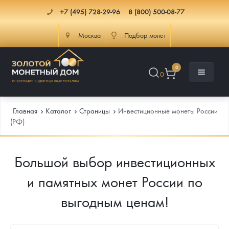
+7 (495) 728-29-96
8 (800) 500-08-77
Москва
Подбор монет
0
0
Главная
Каталог
Страницы
Инвестиционные монеты России
(РФ)
Каталог
Большой выбор инвестиционных
Инфо
Каталог Монет
и памятных монет России по
Доставка
Инвестиционные монеты
Как сделать заказ
выгодным ценам!
Услуги
Памятные и старинные монеты
Подлинность монет
Монеты Россия и СССР