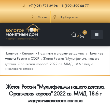
+7 (495) 728-29-96
8 (800) 500-08-77
Москва
Подбор монет
0
0
Главная
Каталог
Памятные и старинные монеты
Памятные
монеты России и СССР
Жетон России "Мультфильмы нашего
детства. Оранжевая корова" 2022 г.в. ММД, 18.6 г медно-
никелевого сплава
Каталог
Инфо
Каталог Монет
Жетон России "Мультфильмы нашего детства.
Оранжевая корова" 2022 г.в. ММД, 18.6 г
Доставка
Инвестиционные монеты
Как сделать заказ
медно-никелевого сплава
Услуги
Памятные и старинные монеты
Подлинность монет
Монеты Россия и СССР