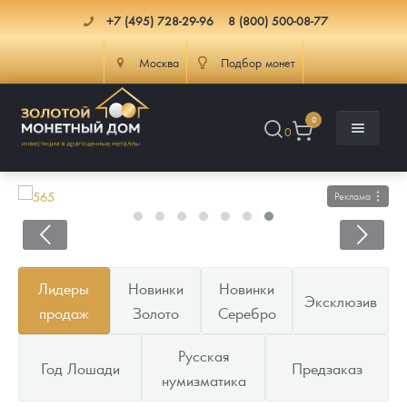
+7 (495) 728-29-96
8 (800) 500-08-77
Москва
Подбор монет
0
0
Реклама
Каталог
Лидеры
Новинки
Новинки
Эксклюзив
Инфо
Каталог Монет
продаж
Золото
Серебро
Доставка
Инвестиционные монеты
Как сделать заказ
Русская
Год Лошади
Предзаказ
нумизматика
Услуги
Памятные и старинные монеты
Подлинность монет
Монеты Россия и СССР