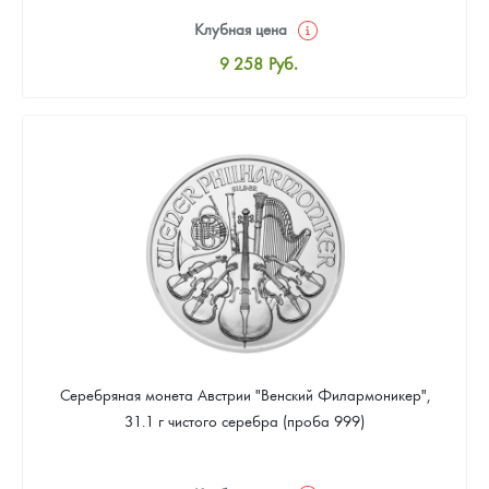
Клубная цена
9 258
Руб.
Стандартная цена
9 803
Руб.
Цена выкупа
Звоните
Серебряная монета Австрии "Венский Филармоникер",
31.1 г чистого серебра (проба 999)