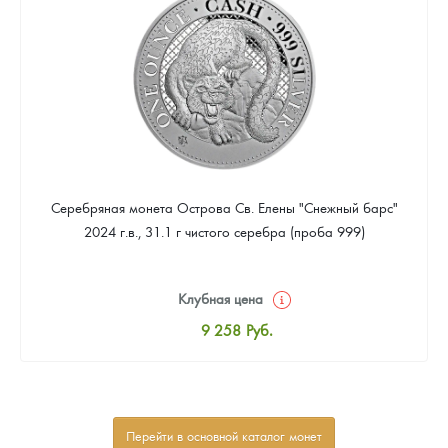
Звоните
Серебряная монета Острова Св. Елены "Снежный барс"
2024 г.в., 31.1 г чистого серебра (проба 999)
Клубная цена
9 258
Руб.
Стандартная цена
9 803
Руб.
Цена выкупа
Перейти в основной каталог монет
Звоните