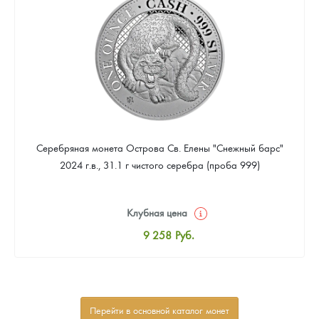
Звоните
Серебряная монета Острова Св. Елены "Снежный барс"
2024 г.в., 31.1 г чистого серебра (проба 999)
Клубная цена
9 258
Руб.
Стандартная цена
9 803
Руб.
Цена выкупа
Перейти в основной каталог монет
Звоните