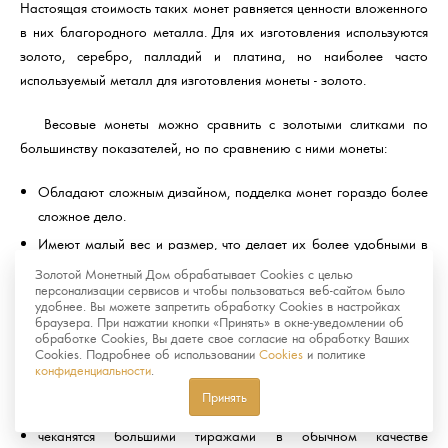
Настоящая стоимость таких монет равняется ценности вложенного
в них благородного металла. Для их изготовления используются
золото, серебро, палладий и платина, но наиболее часто
используемый металл для изготовления монеты - золото.
Весовые монеты можно сравнить с золотыми слитками по
большинству показателей, но по сравнению с ними монеты:
Обладают сложным дизайном, подделка монет гораздо более
сложное дело.
Имеют малый вес и размер, что делает их более удобными в
хранении и реализации.
Золотой Монетный Дом обрабатывает Cookies с целью
персонализации сервисов и чтобы пользоваться веб-сайтом было
удобнее. Вы можете запретить обработку Cookies в настройках
Памятные и инвестиционные монеты отличаются тем, что
браузера. При нажатии кнопки «Принять» в окне-уведомлении об
вторые:
обработке Cookies, Вы даете свое согласие на обработку Ваших
Cookies. Подробнее об использовании
Cookies
и политике
конфиденциальности
.
не пользуются большим спросом у нумизматов
Принять
не имеют художественной ценности
чеканятся большими тиражами в обычном качестве