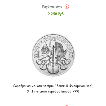
Клубная цена
9 258
Руб.
Стандартная цена
9 803
Руб.
Цена выкупа
Звоните
Серебряная монета Австрии "Венский Филармоникер",
31.1 г чистого серебра (проба 999)