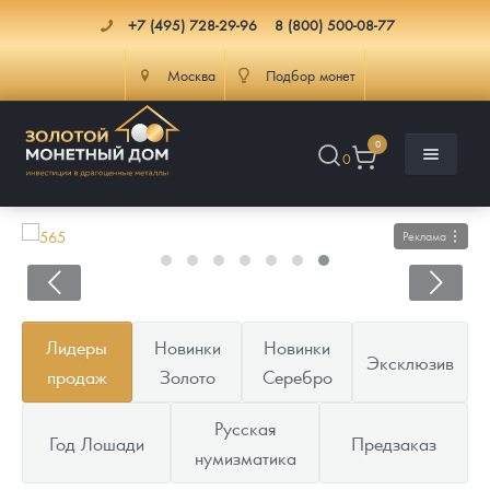
+7 (495) 728-29-96
8 (800) 500-08-77
Москва
Подбор монет
0
0
Реклама
Каталог
Лидеры
Новинки
Новинки
Эксклюзив
Инфо
Каталог Монет
продаж
Золото
Серебро
Доставка
Инвестиционные монеты
Как сделать заказ
Русская
Год Лошади
Предзаказ
нумизматика
Услуги
Памятные и старинные монеты
Подлинность монет
Монеты Россия и СССР